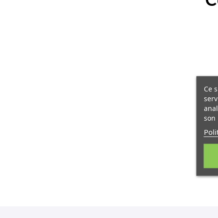
Ce s
serv
anal
son 
Poli