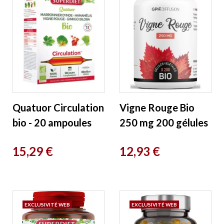
Quatuor Circulation
Vigne Rouge Bio
bio - 20 ampoules
250 mg 200 gélules
15ml plus 10
végétales GPH
Prix
Prix
15,29 €
12,93 €
offertes Super Diet
Diffusion
EXCLUSIVITÉ WEB
EXCLUSIVITÉ WEB