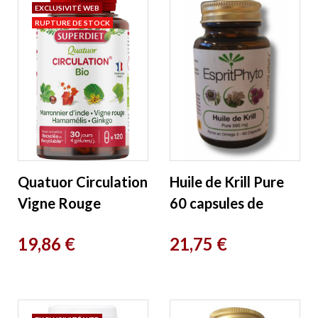
EXCLUSIVITÉ WEB
RUPTURE DE STOCK
Quatuor Circulation
Huile de Krill Pure
Vigne Rouge
60 capsules de
Marronnier
590mg EspritPhyto
Prix
Prix
19,86 €
21,75 €
Hamamélis Ginkgo
120 gélules Super...