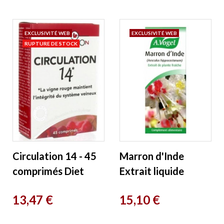
EXCLUSIVITÉ WEB
EXCLUSIVITÉ WEB
RUPTURE DE STOCK
Circulation 14 - 45
Marron d'Inde
comprimés Diet
Extrait liquide
Horizon
Flacon compte
Prix
Prix
13,47 €
15,10 €
gouttes 50ml A.
Vogel