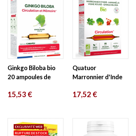
Ginkgo Biloba bio
Quatuor
20 ampoules de
Marronnier d'Inde
10ml Super Diet
Hamamélis Bio
Prix
Prix
15,53 €
17,52 €
Vigne rouge Ginkgo
Circulation bio 20...
EXCLUSIVITÉ WEB
RUPTURE DE STOCK