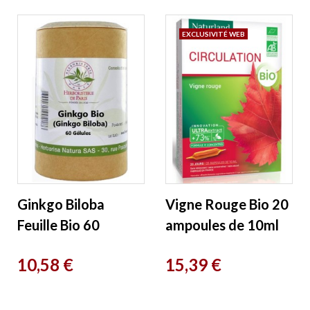
EXCLUSIVITÉ WEB
Ginkgo Biloba
Vigne Rouge Bio 20
Feuille Bio 60
ampoules de 10ml
gélules
Naturland
Prix
Prix
10,58 €
15,39 €
Herboristerie de
Paris