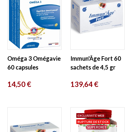
Oméga 3 Omégavie
Immun'Âge Fort 60
60 capsules
sachets de 4,5 gr
Fleurance Nature
Osato
Prix
Prix
14,50 €
139,64 €
EXCLUSIVITÉ WEB
RUPTURE DE STOCK