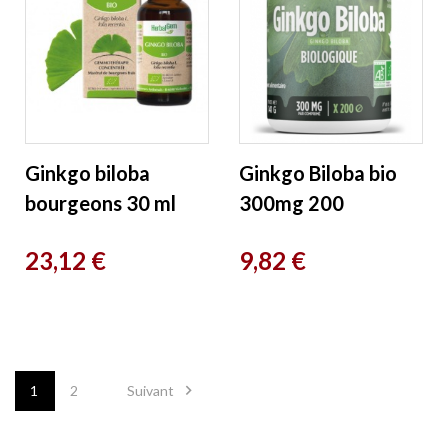
Ginkgo biloba
Ginkgo Biloba bio
bourgeons 30 ml
300mg 200
Herbalgem
comprimés Bio
Prix
Prix
23,12 €
9,82 €
Atlantic

1
2
Suivant