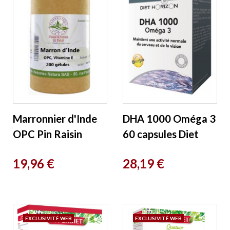
Marronnier d'Inde
DHA 1000 Oméga 3
OPC Pin Raisin
60 capsules Diet
Vitamine E 200
Horizon
Prix
Prix
19,96 €
28,19 €
Gélules
Herboristerie de
Paris
EXCLUSIVITÉ WEB
EXCLUSIVITÉ WEB