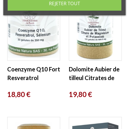
REJETER TOUT
Coenzyme Q10 Fort
Dolomite Aubier de
Resveratrol
tilleul Citrates de
Sélénium 30 Gélules
magnésium et de
Prix
Prix
18,80 €
19,80 €
Herboristerie de
potassium 120
Paris
Gélules...