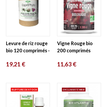
Levure de riz rouge
Vigne Rouge bio
bio 120 comprimés -
200 comprimés
4 mois de cure
GPH Diffusion
Prix
Prix
19,21 €
11,63 €
Esprit Phyto
RUPTURE DE STOCK
EXCLUSIVITÉ WEB