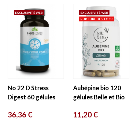
EXCLUSIVITÉ WEB
EXCLUSIVITÉ WEB
RUPTURE DE STOCK
No 22 D Stress
Aubépine bio 120
Digest 60 gélules
gélules Belle et Bio
Equi - Nutri
Prix
Prix
36,36 €
11,20 €