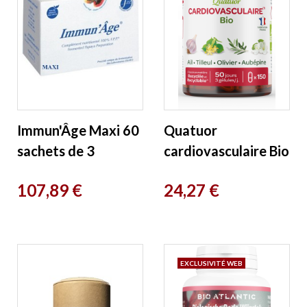
Immun'Âge Maxi 60
Quatuor
sachets de 3
cardiovasculaire Bio
grammes Osato
Ail Tilleul Olivier
Prix
Prix
107,89 €
24,27 €
Aubépine 150
gélules Super Diet
EXCLUSIVITÉ WEB