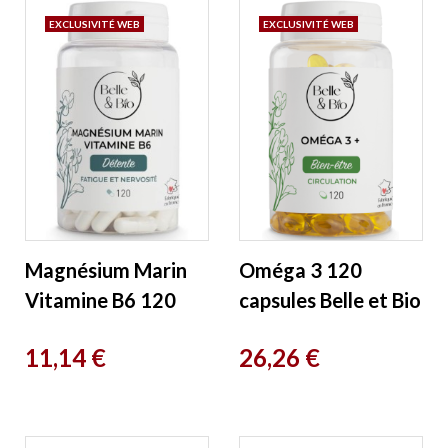
EXCLUSIVITÉ WEB
EXCLUSIVITÉ WEB
Magnésium Marin
Oméga 3 120
Vitamine B6 120
capsules Belle et Bio
gélules Belle et Bio
Prix
Prix
11,14 €
26,26 €