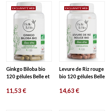
EXCLUSIVITÉ WEB
EXCLUSIVITÉ WEB
Ginkgo Biloba bio
Levure de Riz rouge
120 gélules Belle et
bio 120 gélules Belle
Bio
et Bio
Prix
Prix
11,53 €
14,63 €