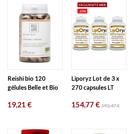
EXCLUSIVITÉ WEB
-20%
Reishi bio 120
Liporyz Lot de 3 x
gélules Belle et Bio
270 capsules LT
Labo
Prix
Prix
Prix
19,21 €
154,77 €
193,47 €
de
base