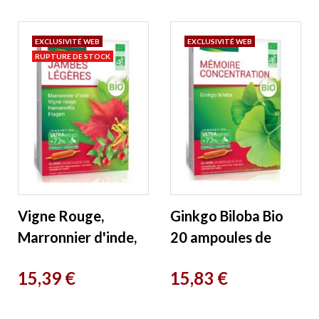
EXCLUSIVITÉ WEB
EXCLUSIVITÉ WEB
RUPTURE DE STOCK
Vigne Rouge,
Ginkgo Biloba Bio
Marronnier d'inde,
20 ampoules de
Hamamelis Fragon
10ml Naturland
Prix
Prix
15,39 €
15,83 €
Bio 20 AMPOULES
Naturland