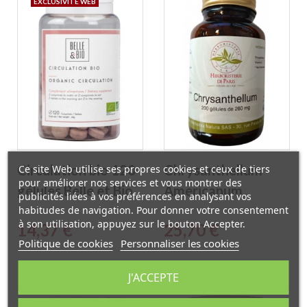
EXCLUSIVITÉ WEB
Circulation bio 120
Chrysanthellum
Ce site Web utilise ses propres cookies et ceux de tiers
pour améliorer nos services et vous montrer des
gélules Belle et Bio
Americanum
publicités liées à vos préférences en analysant vos
Vitamine E 200
habitudes de navigation. Pour donner votre consentement
à son utilisation, appuyez sur le bouton Accepter.
Prix
Prix
14,37 €
25,70 €
Gélules
Politique de cookies
Personnaliser les cookies
Herboristerie de
Paris
J'ACCEPTE