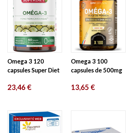
Omega 3 120
Omega 3 100
capsules Super Diet
capsules de 500mg
GPH Diffusion
Prix
Prix
23,46 €
13,65 €
EXCLUSIVITÉ WEB