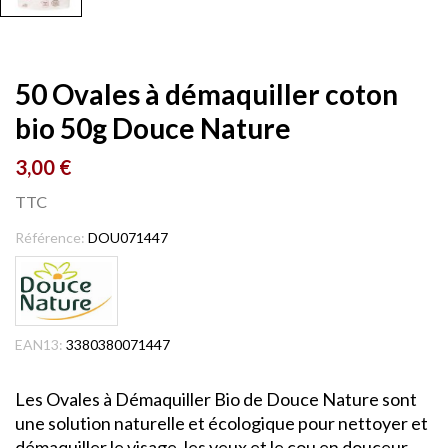
50 Ovales à démaquiller coton
bio 50g Douce Nature
3,00 €
TTC
Référence:
DOU071447
EAN13:
3380380071447
Les Ovales à Démaquiller Bio de Douce Nature sont
une solution naturelle et écologique pour nettoyer et
démaquiller le visage, les yeux et le cou en douceur.