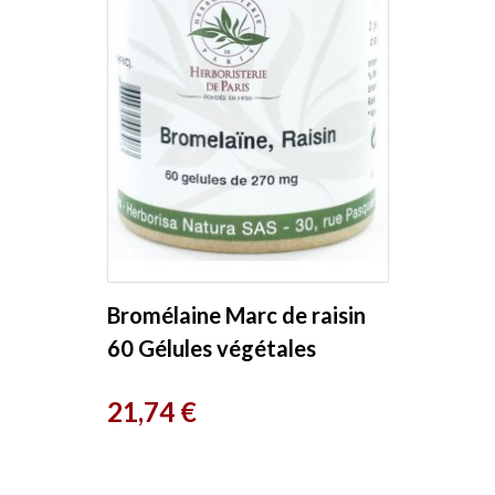
Bromélaine Marc de raisin
60 Gélules végétales
Herboristerie de Paris
Prix
21,74 €