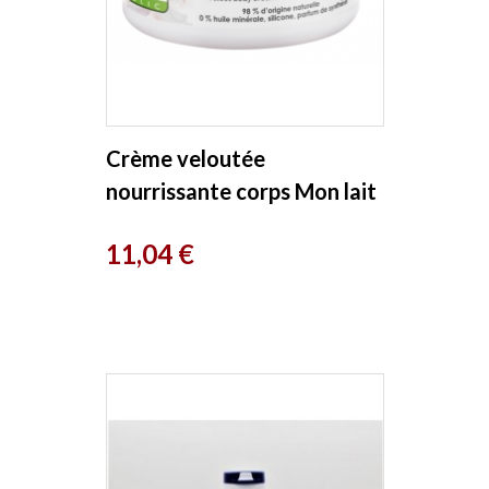
Crème veloutée
nourrissante corps Mon lait
d'Ânesse 200ml So'Bio étic
Prix
11,04 €