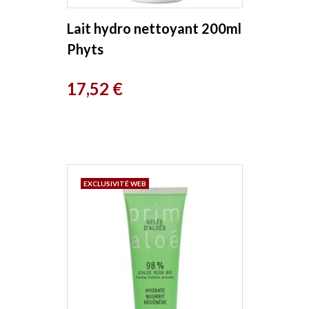
Lait hydro nettoyant 200ml
Phyts
Prix
17,52 €
EXCLUSIVITÉ WEB