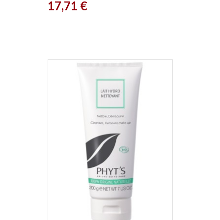
Prix
17,71 €