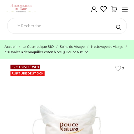
Accueil
La Cosmetique BIO
Soins du Visage
Nettoyage du visage
50 Ovales à démaquiller coton bio 50g Douce Nature
EXCLUSIVITÉ WEB
0
RUPTURE DE STOCK