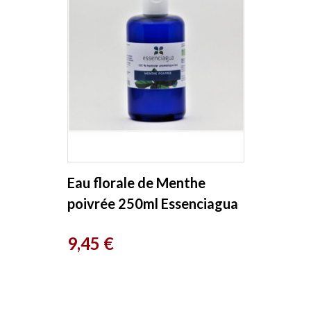
Eau florale de Menthe
poivrée 250ml Essenciagua
Prix
9,45 €