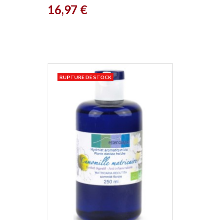
Prix
16,97 €
RUPTURE DE STOCK