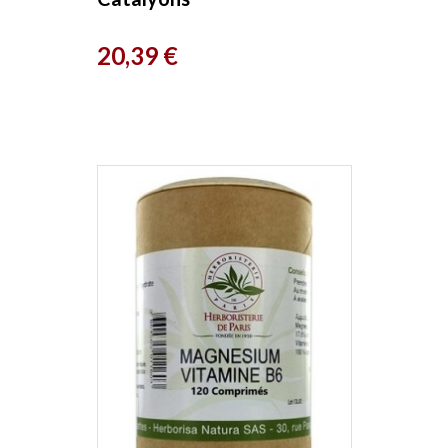
Prix
20,39 €