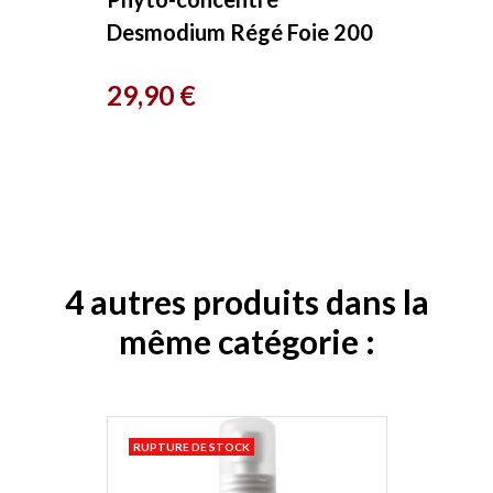
Desmodium Régé Foie 200
ml Herboristerie de Paris
Prix
29,90 €
4 autres produits dans la
même catégorie :
RUPTURE DE STOCK