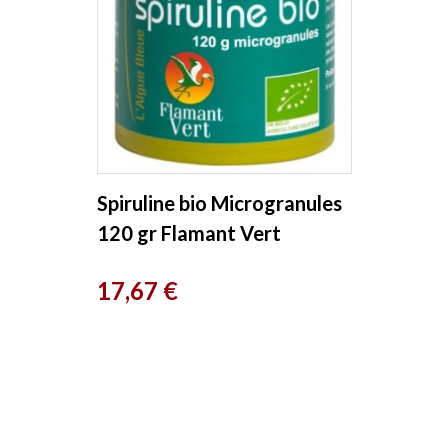
Spiruline bio Microgranules
120 gr Flamant Vert
Prix
17,67 €