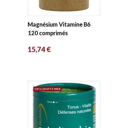
Magnésium Vitamine B6
120 comprimés
Herboristerie de Paris
Prix
15,74 €
EXCLUSIVITÉ WEB