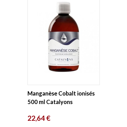
Manganèse Cobalt ionisés
500 ml Catalyons
Prix
22,64 €