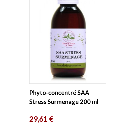
Phyto-concentré SAA
Stress Surmenage 200 ml
Herboristerie de Paris
Prix
29,61 €