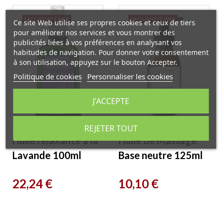
EXCLUSIVITÉ WEB
EXCLUSIVITÉ WEB
Ce site Web utilise ses propres cookies et ceux de tiers
pour améliorer nos services et vous montrer des
publicités liées à vos préférences en analysant vos
habitudes de navigation. Pour donner votre consentement
à son utilisation, appuyez sur le bouton Accepter.
Politique de cookies
Personnaliser les cookies
J'ACCEPTE
REJETER TOUT
Huile relaxante à la
Huile de Massage
Lavande 100ml
Base neutre 125ml
Weleda
Florame
Prix
Prix
22,24 €
10,10 €