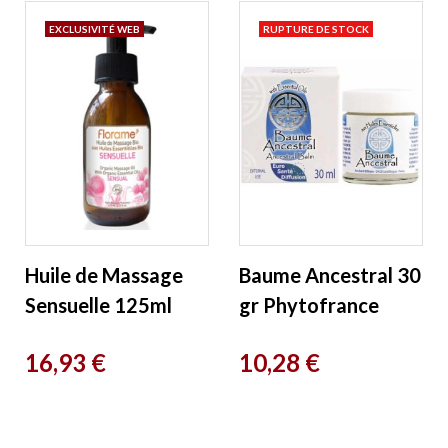
EXCLUSIVITÉ WEB
RUPTURE DE STOCK
Huile de Massage
Baume Ancestral 30
Sensuelle 125ml
gr Phytofrance
Florame
Prix
Prix
16,93 €
10,28 €