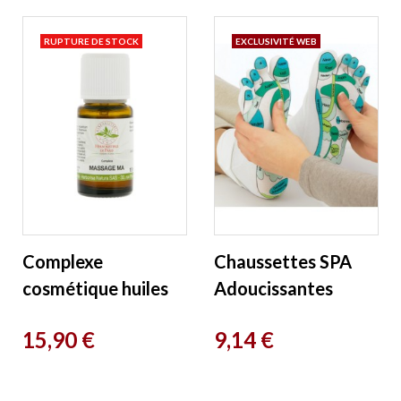
RUPTURE DE STOCK
EXCLUSIVITÉ WEB
Complexe
Chaussettes SPA
cosmétique huiles
Adoucissantes
essentielles MA
Réflexologie Zen
Prix
Prix
15,90 €
9,14 €
(Muscles et
Arôme
Articulations) 15
ml...