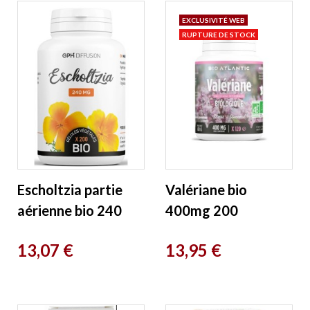
EXCLUSIVITÉ WEB
RUPTURE DE STOCK
Escholtzia partie
Valériane bio
aérienne bio 240
400mg 200
MG 200 gélules
comprimés Bio
Prix
Prix
13,07 €
13,95 €
GPH Diffusion
Atlantic