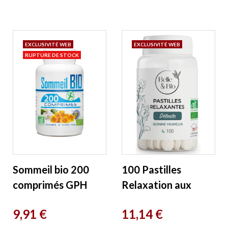
EXCLUSIVITÉ WEB
EXCLUSIVITÉ WEB
RUPTURE DE STOCK
Sommeil bio 200
100 Pastilles
comprimés GPH
Relaxation aux
Diffusion
Huiles essentielles
Prix
Prix
9,91 €
11,14 €
Belle et Bio