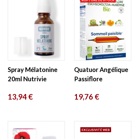
Spray Mélatonine
Quatuor Angélique
20ml Nutrivie
Passiflore
Escholtzia Aubépine
Prix
Prix
13,94 €
19,76 €
20 ampoules de
15ml Super Diet
EXCLUSIVITÉ WEB