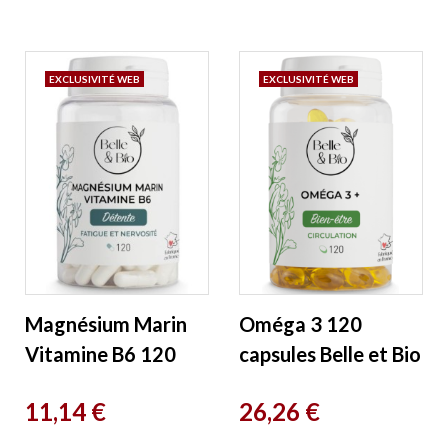
EXCLUSIVITÉ WEB
EXCLUSIVITÉ WEB
Magnésium Marin
Oméga 3 120
Vitamine B6 120
capsules Belle et Bio
gélules Belle et Bio
Prix
Prix
11,14 €
26,26 €