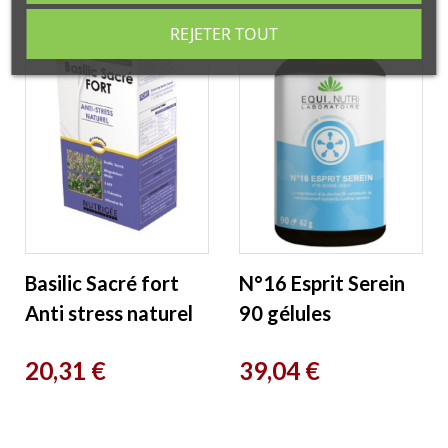
REJETER TOUT
EXCLUSIVITÉ WEB
EXCLUSIVITÉ WEB
Basilic Sacré fort
N°16 Esprit Serein
Anti stress naturel
90 gélules
30 comprimés
végétales Equi
Prix
Prix
20,31 €
39,04 €
Nutrigee
Nutri