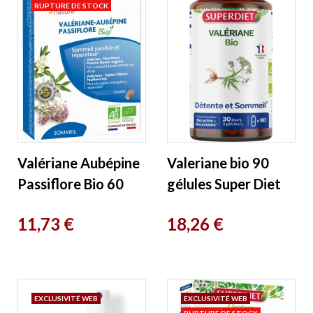
RUPTURE DE STOCK
Valériane Aubépine
Valeriane bio 90
Passiflore Bio 60
gélules Super Diet
comprimés
Prix
Prix
11,73 €
18,26 €
Fleurance Nature
EXCLUSIVITÉ WEB
EXCLUSIVITÉ WEB
RUPTURE DE STOCK