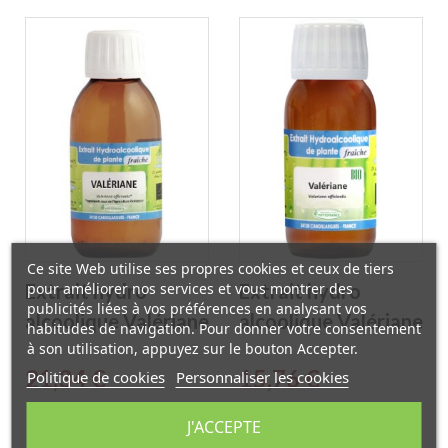
paris
Ce site Web utilise ses propres cookies et ceux de tiers
pour améliorer nos services et vous montrer des
Extrait hydro
Extrait hydro
publicités liées à vos préférences en analysant vos
alcoolique Valériane
alcoolique Valériane
habitudes de navigation. Pour donner votre consentement
à son utilisation, appuyez sur le bouton Accepter.
BIO 125ml
BIO 60ml
Prix
Prix
21,34 €
15,76 €
Politique de cookies
Personnaliser les cookies
Phytofrance
Phytofrance
J'ACCEPTE