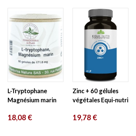
Herboristerie de
Paris
Paris
L-Tryptophane
Zinc + 60 gélules
Magnésium marin
végétales Equi-nutri
Vitamines E B6, 60
Prix
Prix
18,08 €
19,78 €
Gélules
Herboristerie de