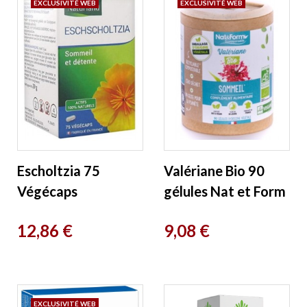
EXCLUSIVITÉ WEB
EXCLUSIVITÉ WEB
Escholtzia 75
Valériane Bio 90
Végécaps
gélules Nat et Form
Naturland
Prix
Prix
12,86 €
9,08 €
EXCLUSIVITÉ WEB