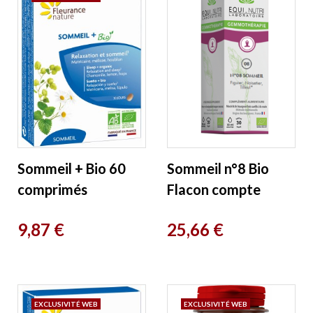
Sommeil + Bio 60
Sommeil n°8 Bio
comprimés
Flacon compte
Fleurance Nature
gouttes 30ml Equi-
Prix
Prix
9,87 €
25,66 €
nutri
EXCLUSIVITÉ WEB
EXCLUSIVITÉ WEB