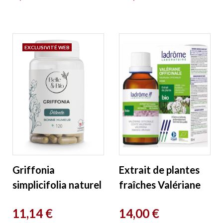
EXCLUSIVITÉ WEB
Griffonia
Extrait de plantes
simplicifolia naturel
fraîches Valériane
120 gélules Belle et
bio 50ml Ladrome
Prix
Prix
11,14 €
14,00 €
Bio