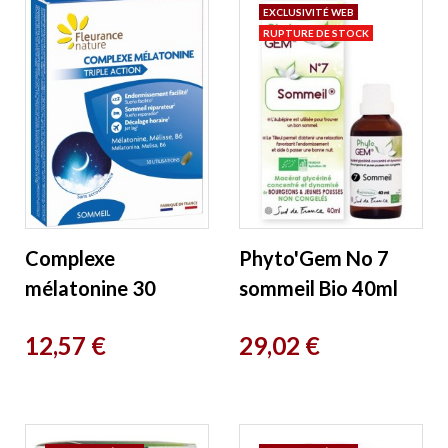
EXCLUSIVITÉ WEB
RUPTURE DE STOCK
Complexe
Phyto'Gem No 7
mélatonine 30
sommeil Bio 40ml
comprimés
Phytofrance
Prix
Prix
12,57 €
29,02 €
Fleurance Nature