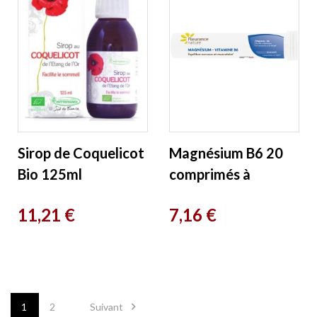
Sirop de Coquelicot
Magnésium B6 20
Bio 125ml
comprimés à
Phytofrance
croquer Fleurance
Prix
Prix
11,21 €
7,16 €
Nature

1
2
Suivant