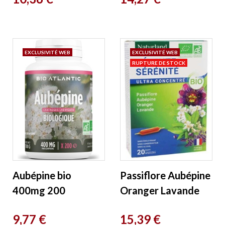
EXCLUSIVITÉ WEB
EXCLUSIVITÉ WEB
RUPTURE DE STOCK
Aubépine bio
Passiflore Aubépine
400mg 200
Oranger Lavande
comprimés GPH
Bio 20 ampoules de
Prix
Prix
9,77 €
15,39 €
Diffusion
10ml Naturland