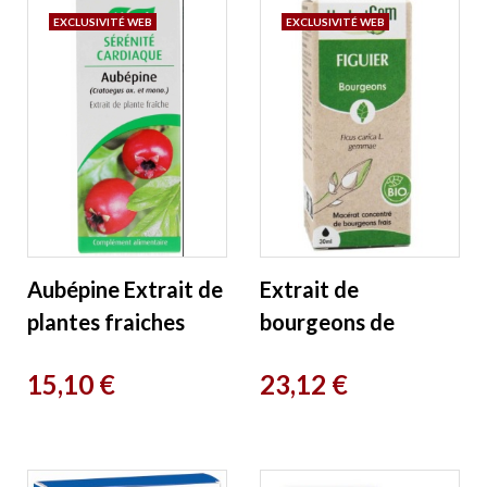
EXCLUSIVITÉ WEB
EXCLUSIVITÉ WEB
Aubépine Extrait de
Extrait de
plantes fraiches
bourgeons de
Flacon compte
Figuier bio 30 ml
Prix
Prix
15,10 €
23,12 €
gouttes 50ml A.
Herbalgem
Vogel