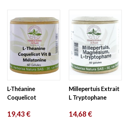
L-Théanine
Millepertuis Extrait
Coquelicot
L Tryptophane
Vitamines B
Magnésium 60
Prix
Prix
19,43 €
14,68 €
Mélatonine 60
Gélules
Gélules
Herboristerie de