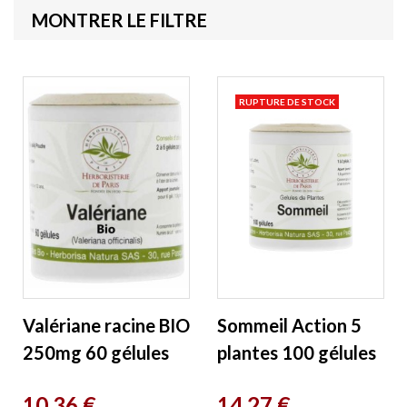
MONTRER LE FILTRE
RUPTURE DE STOCK
Valériane racine BIO
Sommeil Action 5
250mg 60 gélules
plantes 100 gélules
Herboristerie de
Herboristerie de
Prix
Prix
10,36 €
14,27 €
Paris
Paris