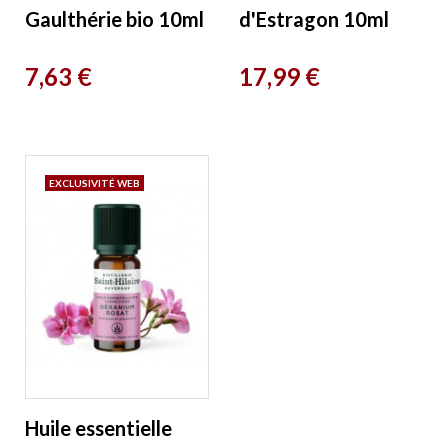
Gaulthérie bio 10ml
d'Estragon 10ml
Distillerie Saint
Phytofrance
Prix
Prix
7,63 €
17,99 €
Hilaire
EXCLUSIVITÉ WEB
Huile essentielle