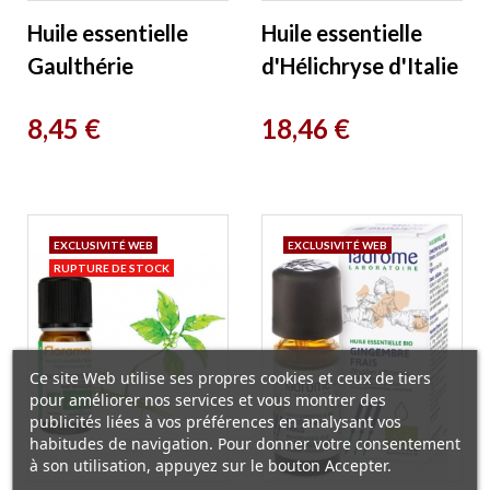
Huile essentielle
Huile essentielle
Gaulthérie
d'Hélichryse d'Italie
Wintergreen 10ml
BIO Origine Italie
Prix
Prix
8,45 €
18,46 €
Ladrome
2ml Phytofrance
EXCLUSIVITÉ WEB
EXCLUSIVITÉ WEB
RUPTURE DE STOCK
Ce site Web utilise ses propres cookies et ceux de tiers
pour améliorer nos services et vous montrer des
publicités liées à vos préférences en analysant vos
habitudes de navigation. Pour donner votre consentement
à son utilisation, appuyez sur le bouton Accepter.