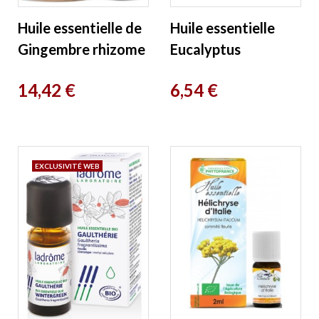
Huile essentielle de
Huile essentielle
Gingembre rhizome
Eucalyptus
Bio 10 ml
Globuleux Bio 10 ml
Prix
Prix
14,42 €
6,54 €
Phytofrance
Phytofrance
EXCLUSIVITÉ WEB