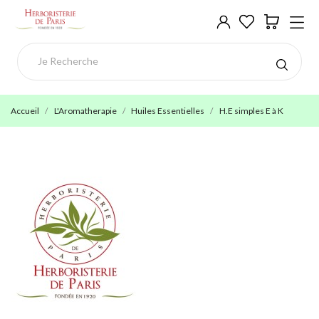
Accueil
L'Aromatherapie
Huiles Essentielles
H.E simples E à K