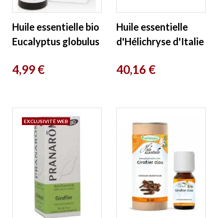
Huile essentielle bio
Huile essentielle
Eucalyptus globulus
d'Hélichryse d'Italie
10ml Ladrôme
Origine Italie BIO 5
Prix
Prix
4,99 €
40,16 €
ml Phytofrance
EXCLUSIVITÉ WEB