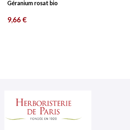
Géranium rosat bio
10ml Distillerie
Prix
9,66 €
Saint Hilaire