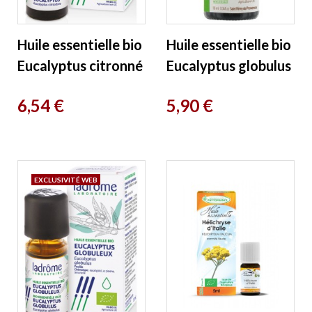
Huile essentielle bio
Huile essentielle bio
Eucalyptus citronné
Eucalyptus globulus
10 ml Ladrôme
10 ml Florame
Prix
Prix
6,54 €
5,90 €
EXCLUSIVITÉ WEB