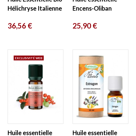
Hélichryse Italienne
Encens-Oliban
5 ml Florame
Résine bio 10 ml
Prix
Prix
36,56 €
25,90 €
Phytofrance
EXCLUSIVITÉ WEB
Huile essentielle
Huile essentielle