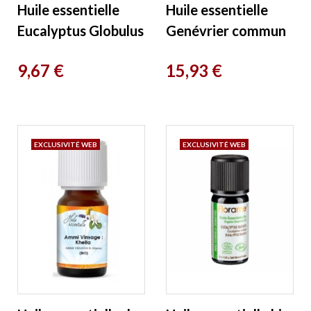
Huile essentielle
Huile essentielle
Eucalyptus Globulus
Genévrier commun
Bio 30ml Ladrome
BIO 10ml
Prix
Prix
9,67 €
15,93 €
Phytofrance
EXCLUSIVITÉ WEB
EXCLUSIVITÉ WEB