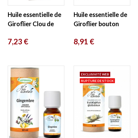
Huile essentielle de
Huile essentielle de
Giroflier Clou de
Giroflier bouton
Girofle Bio Flacon
floral Bio 10 ml
Prix
Prix
7,23 €
8,91 €
compte gouttes
Phytofrance
10ml...
EXCLUSIVITÉ WEB
RUPTURE DE STOCK