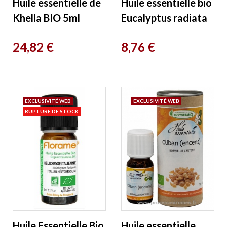
Huile essentielle de
Huile essentielle bio
Khella BIO 5ml
Eucalyptus radiata
Phytofrance
10ml Florame
Prix
Prix
24,82 €
8,76 €
Florame
EXCLUSIVITÉ WEB
EXCLUSIVITÉ WEB
RUPTURE DE STOCK
Huile Essentielle Bio
Huile essentielle