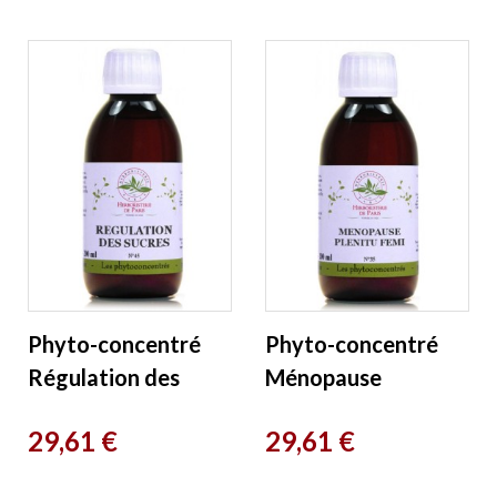
Phyto-concentré
Phyto-concentré
Régulation des
Ménopause
Sucres 200 ml
Plénitude au
Prix
Prix
29,61 €
29,61 €
Herboristerie de
Féminin 200 ml
Paris
Herboristerie de