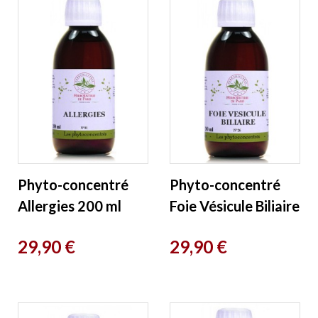
Phyto-concentré
Phyto-concentré
Allergies 200 ml
Foie Vésicule Biliaire
Herboristerie de
200 ml
Prix
Prix
29,90 €
29,90 €
Paris
Herboristerie de
Paris