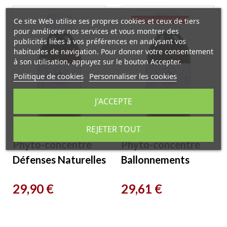
Ce site Web utilise ses propres cookies et ceux de tiers
RUPTURE DE STOCK
pour améliorer nos services et vous montrer des
publicités liées à vos préférences en analysant vos
habitudes de navigation. Pour donner votre consentement
à son utilisation, appuyez sur le bouton Accepter.
Politique de cookies
Personnaliser les cookies
J'ACCEPTE
REJETER TOUT
Phyto-concentré
Phyto-concentré
Défenses Naturelles
Ballonnements
Echinacée 200 ml
Ventre Plat 200 ml
Prix
Prix
29,90 €
29,61 €
Herboristerie de
Herboristerie de
Paris
Paris