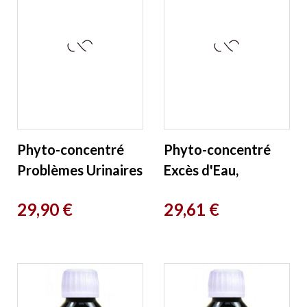
Phyto-concentré
Phyto-concentré
Problèmes Urinaires
Excès d'Eau,
200 ml
Élimination 200 ml
Prix
Prix
29,90 €
29,61 €
Herboristerie de
Herboristerie de
Paris
Paris