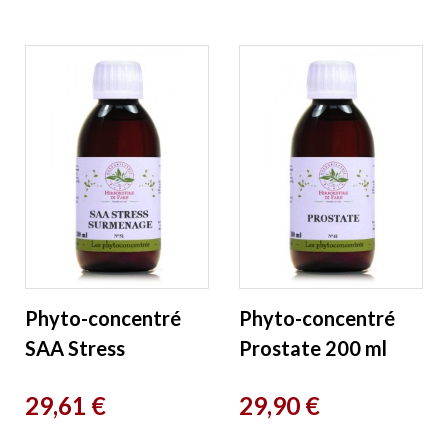
Phyto-concentré
Phyto-concentré
SAA Stress
Prostate 200 ml
Surmenage 200 ml
Herboristerie de
Prix
Prix
29,61 €
29,90 €
Herboristerie de
Paris
Paris