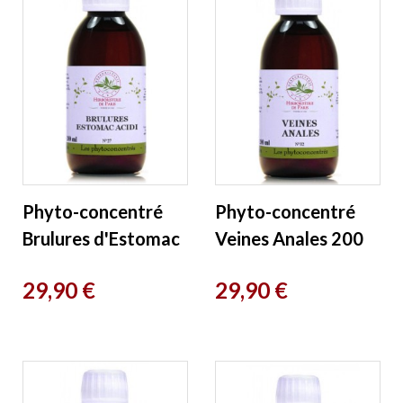
Phyto-concentré
Phyto-concentré
Brulures d'Estomac
Veines Anales 200
Acidité 200 ml
ml Herboristerie de
Prix
Prix
29,90 €
29,90 €
Herboristerie de
Paris
Paris