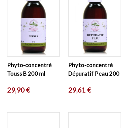
Phyto-concentré
Phyto-concentré
Touss B 200 ml
Dépuratif Peau 200
Herboristerie de
ml Herboristerie de
Prix
Prix
29,90 €
29,61 €
Paris
Paris