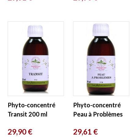
Phyto-concentré
Phyto-concentré
Transit 200 ml
Peau à Problèmes
Herboristerie de
200 ml
Prix
Prix
29,90 €
29,61 €
Paris
Herboristerie de