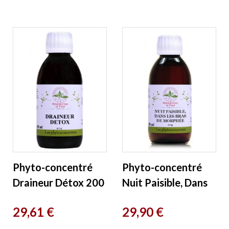
Paris
Phyto-concentré
Phyto-concentré
Draineur Détox 200
Nuit Paisible, Dans
ml Herboristerie de
les Bras de Morphée
Prix
Prix
29,61 €
29,90 €
Paris
200 ml
Herboristerie...