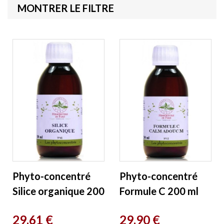
MONTRER LE FILTRE
Phyto-concentré
Phyto-concentré
Silice organique 200
Formule C 200 ml
ml Herboristerie de
Herboristerie de
Prix
Prix
29,61 €
29,90 €
Paris
Paris