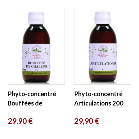
Paris
Phyto-concentré
Phyto-concentré
Bouffées de
Articulations 200
Chaleur 200 ml
ml Herboristerie de
Prix
Prix
29,90 €
29,90 €
Herboristerie de
Paris
Paris