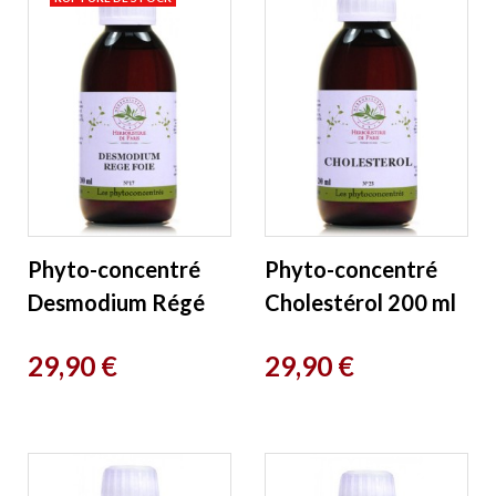
Phyto-concentré
Phyto-concentré
Desmodium Régé
Cholestérol 200 ml
Foie 200 ml
Herboristerie de
Prix
Prix
29,90 €
29,90 €
Herboristerie de
Paris
Paris