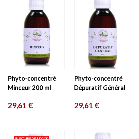
Phyto-concentré
Phyto-concentré
Minceur 200 ml
Dépuratif Général
Herboristerie de
200ml Herboristerie
Prix
Prix
29,61 €
29,61 €
Paris
de Paris
RUPTURE DE STOCK