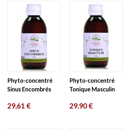
Phyto-concentré
Phyto-concentré
Sinus Encombrés
Tonique Masculin
200 ml
200 ml
Prix
Prix
29,61 €
29,90 €
Herboristerie de
Herboristerie de
Paris
Paris