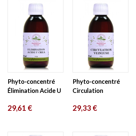
Phyto-concentré
Phyto-concentré
Élimination Acide U
Circulation
et Créa 200 ml
Veineuse 200 ml
Prix
Prix
29,61 €
29,33 €
Herboristerie de
Herboristerie de
Paris
Paris