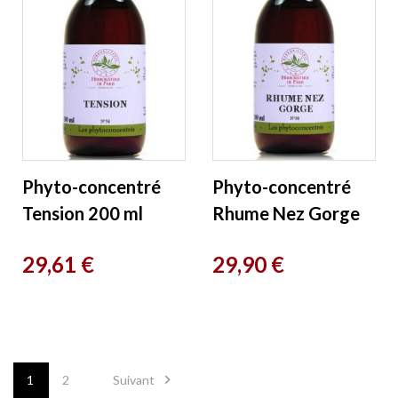
Phyto-concentré
Phyto-concentré
Tension 200 ml
Rhume Nez Gorge
Herboristerie de
200 ml
Prix
Prix
29,61 €
29,90 €
Paris
Herboristerie de
Paris

1
2
Suivant