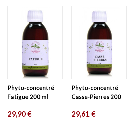
Phyto-concentré
Phyto-concentré
Fatigue 200 ml
Casse-Pierres 200
Herboristerie de
ml Herboristerie de
Prix
Prix
29,90 €
29,61 €
Paris
Paris