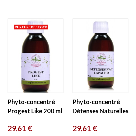
Paris
RUPTURE DE STOCK
Phyto-concentré
Phyto-concentré
Progest Like 200 ml
Défenses Naturelles
Herboristerie de
Lapacho 200 ml
Prix
Prix
29,61 €
29,61 €
Paris
Herboristerie de