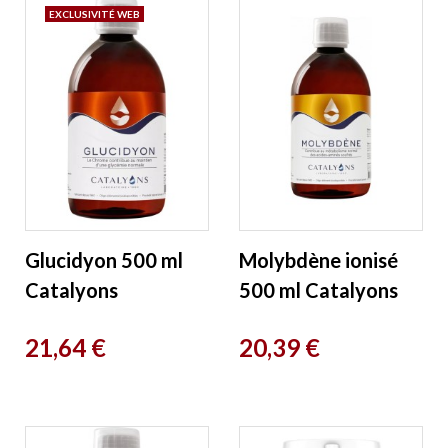
EXCLUSIVITÉ WEB
Glucidyon 500 ml
Molybdène ionisé
Catalyons
500 ml Catalyons
Prix
Prix
21,64 €
20,39 €