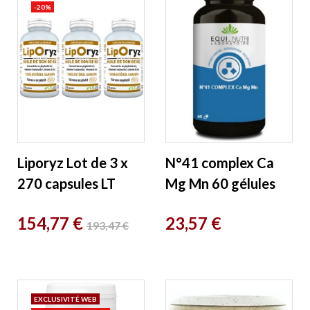
-20%
Liporyz Lot de 3 x
N°41 complex Ca
270 capsules LT
Mg Mn 60 gélules
Labo
Equi - Nutri
Prix
Prix
Prix
154,77 €
23,57 €
193,47 €
de
base
EXCLUSIVITÉ WEB