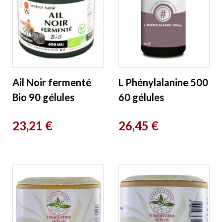
Ail Noir fermenté
L Phénylalanine 500
Bio 90 gélules
60 gélules
Végétales Vecteur
végétales 500mg
Prix
Prix
23,21 €
26,45 €
Sante
Equi - Nutri