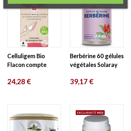
Celluligem Bio
Berbérine 60 gélules
Flacon compte
végétales Solaray
gouttes 30ml
Prix
Prix
24,28 €
39,17 €
Herbalgem
EXCLUSIVITÉ WEB