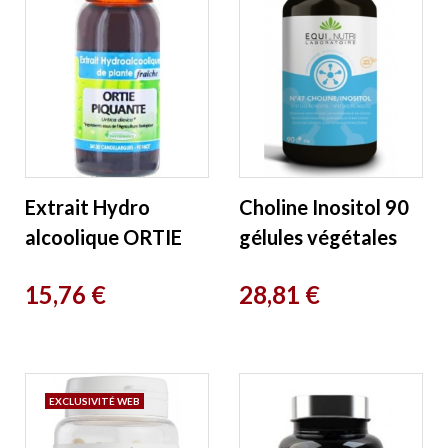
Extrait Hydro
Choline Inositol 90
alcoolique ORTIE
gélules végétales
PIQUANTE 60ml
Equi-Nutri
Prix
Prix
15,76 €
28,81 €
Phytofrance
EXCLUSIVITÉ WEB