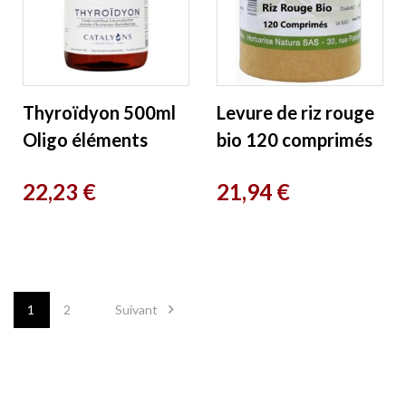
Thyroïdyon 500ml
Levure de riz rouge
Oligo éléments
bio 120 comprimés
Catalyons
Herboristerie de
Prix
Prix
22,23 €
21,94 €
Paris

1
2
Suivant