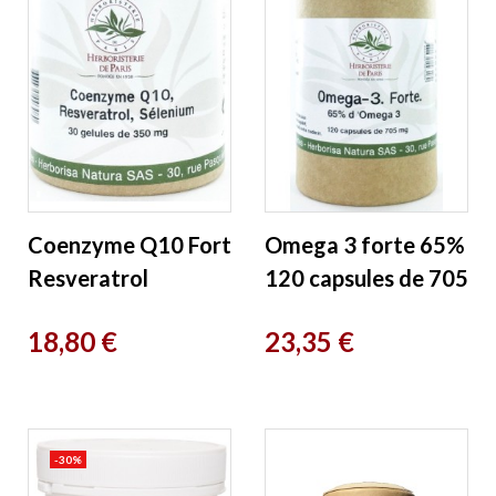
Coenzyme Q10 Fort
Omega 3 forte 65%
Resveratrol
120 capsules de 705
Sélénium 30 Gélules
mg Herboristerie de
Prix
Prix
18,80 €
23,35 €
Herboristerie de
Paris
Paris
-30%