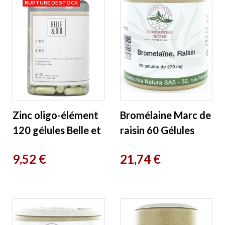
RUPTURE DE STOCK
Zinc oligo-élément
Bromélaine Marc de
120 gélules Belle et
raisin 60 Gélules
bio
végétales
Prix
Prix
9,52 €
21,74 €
Herboristerie de
Paris