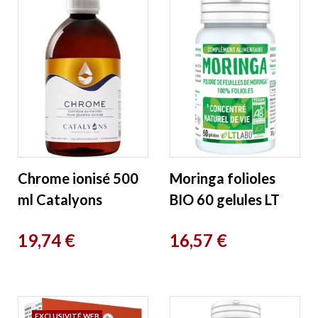
Chrome ionisé 500
Moringa folioles
ml Catalyons
BIO 60 gelules LT
Labo
Prix
Prix
19,74 €
16,57 €
EXCLUSIVITÉ WEB