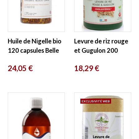
Huile de Nigelle bio
Levure de riz rouge
120 capsules Belle
et Gugulon 200
et Bio
gélules Nat et Form
Prix
Prix
24,05 €
18,29 €
EXCLUSIVITÉ WEB