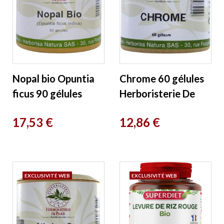
Nopal bio Opuntia
Chrome 60 gélules
ficus 90 gélules
Herboristerie De
Herboristerie de
Paris
Prix
Prix
17,53 €
12,86 €
Paris
EXCLUSIVITÉ WEB
EXCLUSIVITÉ WEB