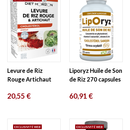
Levure de Riz
Liporyz Huile de Son
Rouge Artichaut
de Riz 270 capsules
coenzyme Q10 60
LT Labo
Prix
Prix
20,55 €
60,91 €
comprimés Diet
Horizon
EXCLUSIVITÉ WEB
EXCLUSIVITÉ WEB