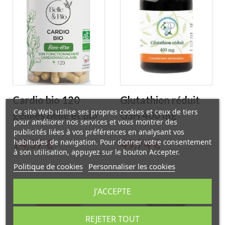
Cardio bio 120
Glutathion réduit
Ce site Web utilise ses propres cookies et ceux de tiers
gélules Belle et Bio
GSH 400 mg
pour améliorer nos services et vous montrer des
Planticinal
publicités liées à vos préférences en analysant vos
Prix
Prix
14,37 €
49,74 €
habitudes de navigation. Pour donner votre consentement
à son utilisation, appuyez sur le bouton Accepter.
Politique de cookies
Personnaliser les cookies
J'ACCEPTE
EXCLUSIVITÉ WEB
REJETER TOUT