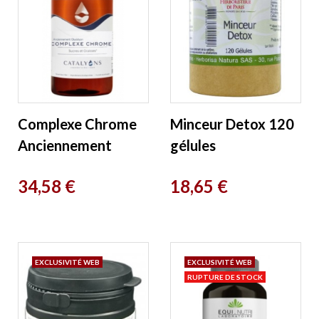
Complexe Chrome
Minceur Detox 120
Anciennement
gélules
Glucidyon 1L
Herboristerie de
Prix
Prix
34,58 €
18,65 €
Catalyons
Paris
EXCLUSIVITÉ WEB
EXCLUSIVITÉ WEB
RUPTURE DE STOCK