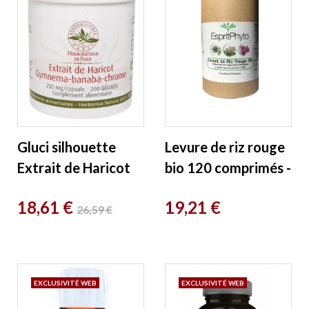
Gluci silhouette
Levure de riz rouge
Extrait de Haricot
bio 120 comprimés -
Gymnema Banaba
4 mois de cure
Prix
Prix
Prix
18,61 €
19,21 €
Chrome 200
Esprit Phyto
26,59 €
de
Gélules...
base
EXCLUSIVITÉ WEB
EXCLUSIVITÉ WEB