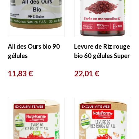
Ail des Ours bio 90
Levure de Riz rouge
gélules
bio 60 gélules Super
Herboristerie De
Diet
Prix
Prix
11,83 €
22,01 €
Paris
EXCLUSIVITÉ WEB
EXCLUSIVITÉ WEB