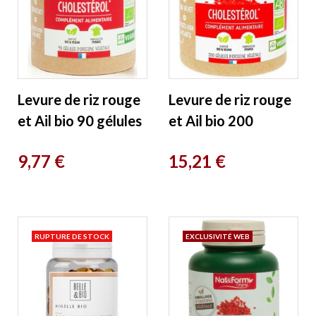
Levure de riz rouge
Levure de riz rouge
et Ail bio 90 gélules
et Ail bio 200
Nat et Form
gélules Nat et Form
Prix
Prix
9,77 €
15,21 €
RUPTURE DE STOCK
EXCLUSIVITÉ WEB