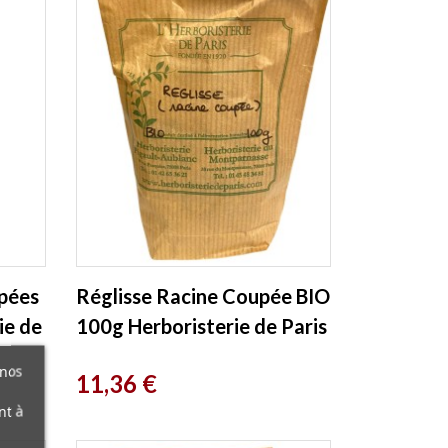
upées
Réglisse Racine Coupée BIO
ie de
100g Herboristerie de Paris
 nos
Prix
11,36 €
nt à