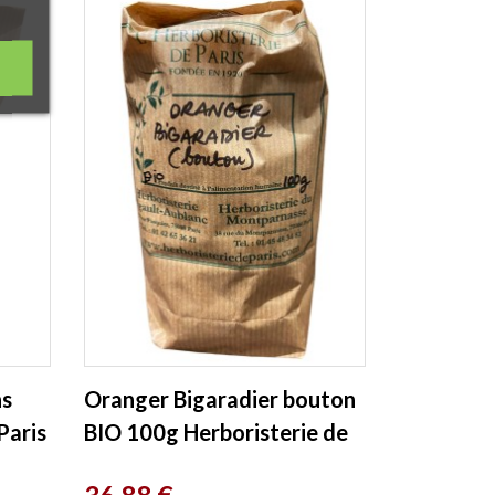
ns
Oranger Bigaradier bouton
Paris
BIO 100g Herboristerie de
Paris
Prix