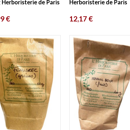
 Herboristerie de Paris
Herboristerie de Paris
Prix
99 €
12,17 €