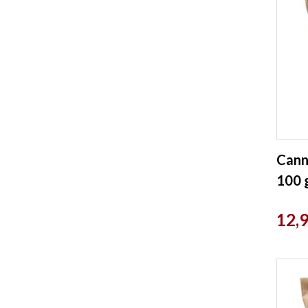
Cann
100 
Paris
Prix
12,