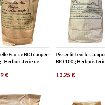
elle Ecorce BIO coupée
Pissenlit feuilles coupé
gr Herboristerie de
BIO 100g Herboristeri
Paris
Prix
99 €
13,25 €