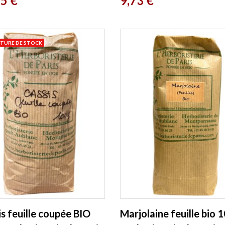
35 €
9,73 €
TURE DE STOCK
s feuille coupée BIO
Marjolaine feuille bio 