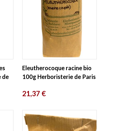
es
Eleutherocoque racine bio
e de
100g Herboristerie de Paris
Prix
21,37 €