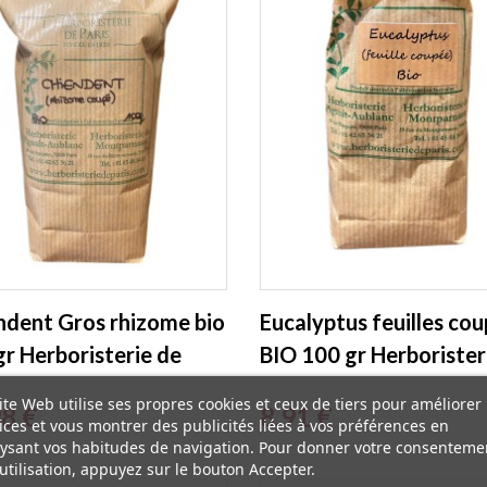
ndent Gros rhizome bio
Eucalyptus feuilles co
gr Herboristerie de
BIO 100 gr Herborister
Paris
ite Web utilise ses propres cookies et ceux de tiers pour améliorer
Prix
98 €
8,91 €
ices et vous montrer des publicités liées à vos préférences en
ysant vos habitudes de navigation. Pour donner votre consenteme
utilisation, appuyez sur le bouton Accepter.