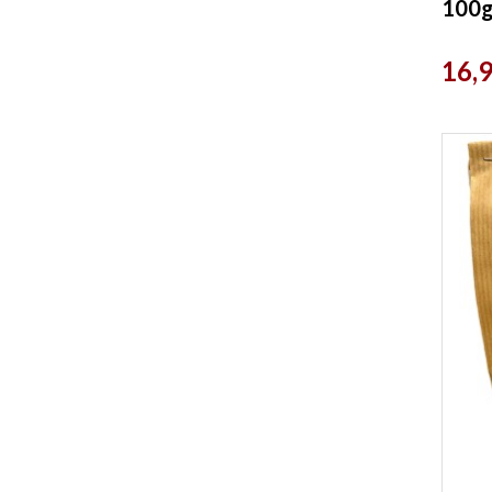
100g
Prix
16,