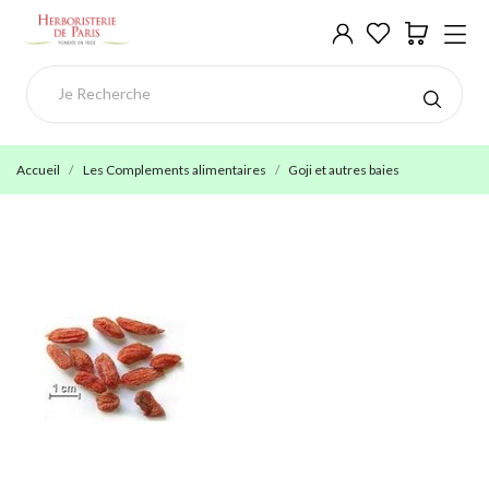
Accueil
Les Complements alimentaires
Goji et autres baies