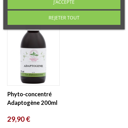
J'ACCEPTE
Herboristerie...
Paris
REJETER TOUT
Phyto-concentré
Adaptogène 200ml
Herboristerie de
Prix
29,90 €
Paris