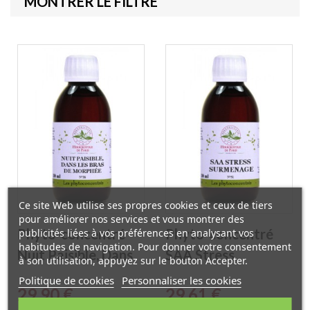
MONTRER LE FILTRE
Ce site Web utilise ses propres cookies et ceux de tiers
pour améliorer nos services et vous montrer des
Phyto-concentré
Phyto-concentré
publicités liées à vos préférences en analysant vos
habitudes de navigation. Pour donner votre consentement
Nuit Paisible, Dans
SAA Stress
à son utilisation, appuyez sur le bouton Accepter.
les Bras de Morphée
Surmenage 200 ml
Politique de cookies
Personnaliser les cookies
Prix
Prix
29,90 €
29,61 €
200 ml
Herboristerie de