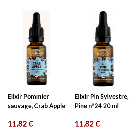
Elixir Pommier
Elixir Pin Sylvestre,
sauvage, Crab Apple
Pine n°24 20 ml
n°10 20 ml Biofloral
Biofloral
Prix
Prix
11,82 €
11,82 €