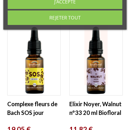
Prix
Prix
23,71 €
11,82 €
J'ACCEPTE
REJETER TOUT
Complexe fleurs de
Elixir Noyer, Walnut
Bach SOS jour
n°33 20 ml Biofloral
serein en compte
Prix
Prix
19,05 €
11,82 €
goutte 20ml