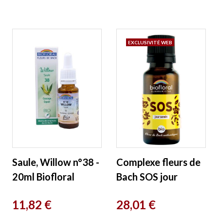
EXCLUSIVITÉ WEB
Saule, Willow n°38 -
Complexe fleurs de
20ml Biofloral
Bach SOS jour
serein granules sans
Prix
Prix
11,82 €
28,01 €
alcool Biofloral