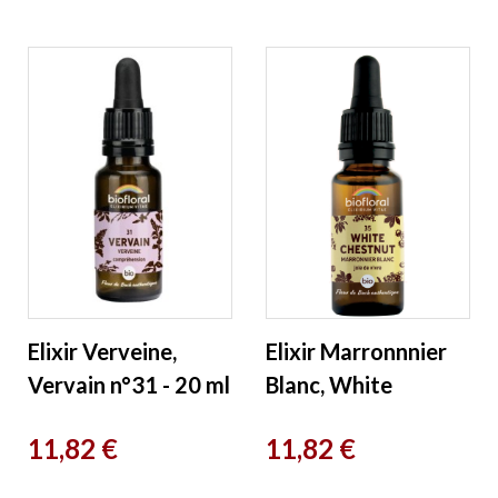
Elixir Verveine,
Elixir Marronnnier
Vervain n°31 - 20 ml
Blanc, White
Biofloral
Chestnut n°35 20
Prix
Prix
11,82 €
11,82 €
ml Biofloral