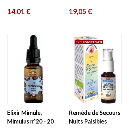
boite familiale 50g
compte goutte 20
Prix
Prix
14,01 €
19,05 €
Biofloral
ml Biofloral
EXCLUSIVITÉ WEB
Elixir Mimule,
Remède de Secours
Mimulus n°20 - 20
Nuits Paisibles