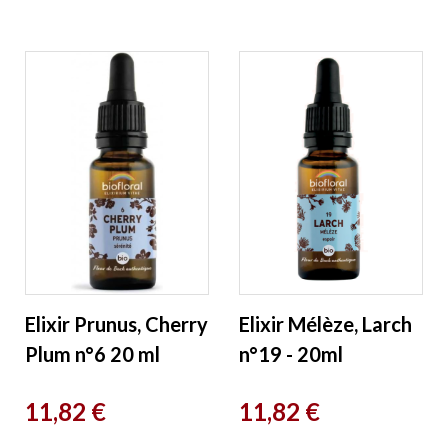
Elixir Prunus, Cherry
Elixir Mélèze, Larch
Plum n°6 20 ml
n°19 - 20ml
Biofloral
Biofloral
Prix
Prix
11,82 €
11,82 €