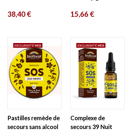
500ml Biofloral
menthe 50g
Prix
Prix
38,40 €
15,66 €
Biofloral
EXCLUSIVITÉ WEB
EXCLUSIVITÉ WEB
Pastilles remède de
Complexe de
secours sans alcool
secours 39 Nuit