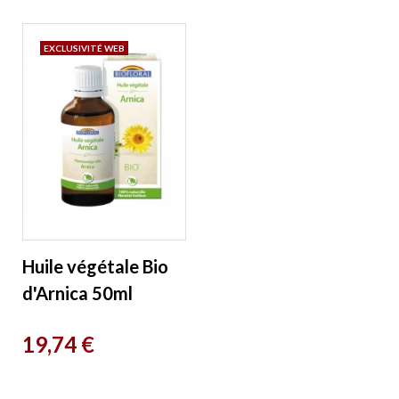
EXCLUSIVITÉ WEB
Huile végétale Bio
d'Arnica 50ml
Biofloral
Prix
19,74 €