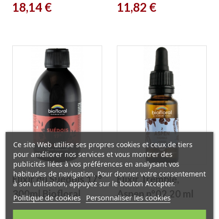
Prix
Prix
18,14 €
11,82 €
ml Biofloral
Ce site Web utilise ses propres cookies et ceux de tiers
pour améliorer nos services et vous montrer des
publicités liées à vos préférences en analysant vos
habitudes de navigation. Pour donner votre consentement
Elixir du Suédois 17°
Elixir Tremble,
à son utilisation, appuyez sur le bouton Accepter.
300ml Biofloral
Aspen n°02 20 ml
Politique de cookies
Personnaliser les cookies
Biofloral