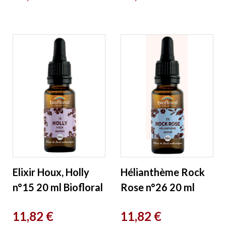
Elixir Houx, Holly
Hélianthème Rock
n°15 20 ml Biofloral
Rose n°26 20 ml
Biofloral
Prix
Prix
11,82 €
11,82 €