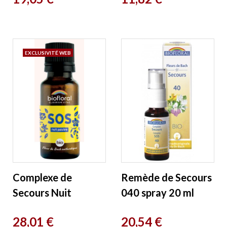
Biofloral
EXCLUSIVITÉ WEB
Complexe de
Remède de Secours
Secours Nuit
040 spray 20 ml
Paisible granules bio
Biofloral
Prix
Prix
28,01 €
20,54 €
sans alcool Biofloral