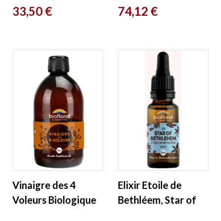
Prix
Prix
33,50 €
74,12 €
Vinaigre des 4
Elixir Etoile de
Voleurs Biologique
Bethléem, Star of
500ml Biofloral
Bethleem n°29 20