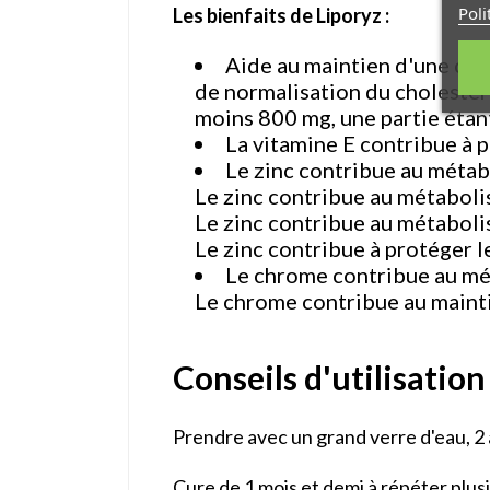
Poli
Les bienfaits de Liporyz :
Aide au maintien d'une cho
de normalisation du cholestér
moins 800 mg, une partie étant
La vitamine E contribue à p
Le zinc contribue au méta
Le zinc contribue au métaboli
Le zinc contribue au métaboli
Le zinc contribue à protéger le
Le chrome contribue au m
Le chrome contribue au maint
Conseils d'utilisation
Prendre avec un grand verre d'eau, 2 à 3
Cure de 1 mois et demi à répéter plusi