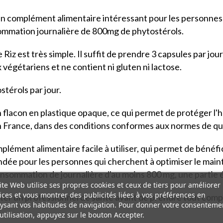
un complément alimentaire intéressant pour les personnes 
ommation journalière de 800mg de phytostérols.
e Riz est très simple. Il suffit de prendre 3 capsules par jo
 végétariens et ne contient ni gluten ni lactose.
térols par jour.
flacon en plastique opaque, ce qui permet de protéger l'hui
en France, dans des conditions conformes aux normes de qua
plément alimentaire facile à utiliser, qui permet de bénéfi
mandée pour les personnes qui cherchent à optimiser le mai
onsommation de journalière d'au moins 800 mg, une partie é
ite Web utilise ses propres cookies et ceux de tiers pour améliorer
ices et vous montrer des publicités liées à vos préférences en
ter un professionnel de santé avant de prendre tout comp
ysant vos habitudes de navigation. Pour donner votre consenteme
utilisation, appuyez sur le bouton Accepter.