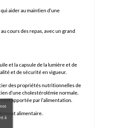
qui aider au maintien d'une
ur au cours des repas, avec un grand
le et la capsule de la lumière et de
lité et de sécurité en vigueur.
cier des propriétés nutritionnelles de
ntien d'une cholestérolémie normale.
tant apportée par l'alimentation.
 nos
lément alimentaire.
nt à