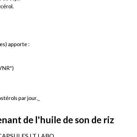
ycérol.
es) apporte :
 VNR*)
térols par jour._
nant de l'huile de son de riz
 CAPSULES LT LABO