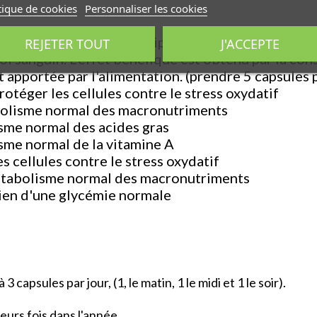
tique de cookies
Personnaliser les cookies
lestérolémie normale : LipOryz est riche en phytos
REJETER TOUT
J'ACCEPTE
ol sanguin. L'effet bénéfique est obtenu par la co
 apportée par l'alimentation. (prendre 5 capsules p
rotéger les cellules contre le stress oxydatif
bolisme normal des macronutriments
sme normal des acides gras
sme normal de la vitamine A
s cellules contre le stress oxydatif
étabolisme normal des macronutriments
ien d'une glycémie normale
 capsules par jour, (1, le matin, 1 le midi et 1 le soir).
eurs fois dans l'année.