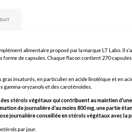
ODUIT
plément alimentaire proposé par la marque LT Labo. Il s'agi
ous forme de capsules. Chaque flacon contient 270 capsules
es gras insaturés, en particulier en acide linoléique et en a
des gamma-oryzanols et des caroténoïdes.
nt des stérols végétaux qui contribuent au maintien d'un
ation de journalière d'au moins 800 mg, une partie étan
se journalière conseillée en stérols végétaux avec la pr
térols par jour.