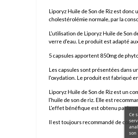
Liporyz Huile de Son de Riz est donc 
cholestérolémie normale, par la cons
L'utilisation de Liporyz Huile de Son d
verre d'eau. Le produit est adapté aux
5 capsules apportent 850mg de phytos
Les capsules sont présentées dans un 
l'oxydation. Le produit est fabriqué 
Liporyz Huile de Son de Riz est un com
l'huile de son de riz. Elle est recom
L'effet bénéfique est obtenu par la c
Ce s
serv
Il est toujours recommandé de consul
anal
son 