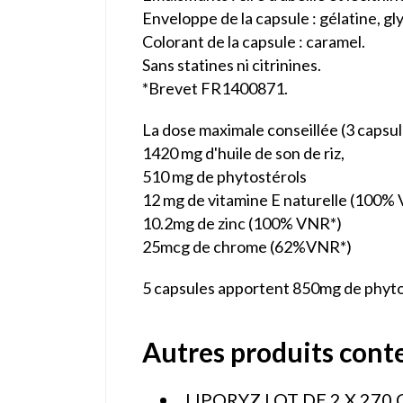
Enveloppe de la capsule : gélatine, gl
Colorant de la capsule : caramel.
Sans statines ni citrinines.
*Brevet FR1400871.
La dose maximale conseillée (3 capsul
1420 mg d'huile de son de riz,
510 mg de phytostérols
12 mg de vitamine E naturelle (100%
10.2mg de zinc (100% VNR*)
25mcg de chrome (62%VNR*)
5 capsules apportent 850mg de phytos
Autres produits conte
LIPORYZ LOT DE 2 X 270