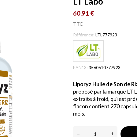
LT Labo
60,91 €
TTC
Référence:
LTL777923
EAN13:
3560610777923
Liporyz Huile de Son de Ri
proposé par la marque LT Lab
extraite à froid, qui est 
flacon contient 270 capsule
mois.
–
+