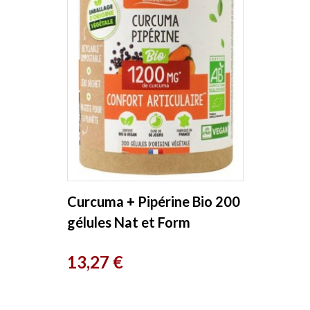
Curcuma + Pipérine Bio 200
gélules Nat et Form
Prix
13,27 €