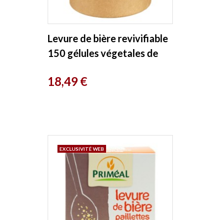
Levure de bière revivifiable
150 gélules végetales de
400 mg Herboristerie de...
Prix
18,49 €
EXCLUSIVITÉ WEB