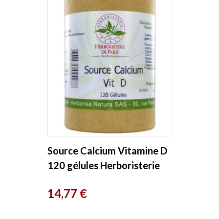
Source Calcium Vitamine D
120 gélules Herboristerie
de Paris
Prix
14,77 €