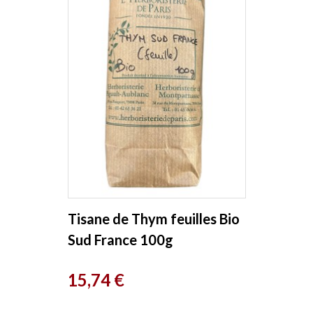
Tisane de Thym feuilles Bio
Sud France 100g
Herboristerie de Paris
Prix
15,74 €