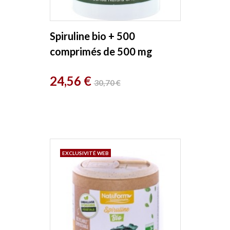
Spiruline bio + 500
comprimés de 500 mg
Herboristerie de Paris
Prix
Prix
24,56 €
30,70 €
de
base
EXCLUSIVITÉ WEB