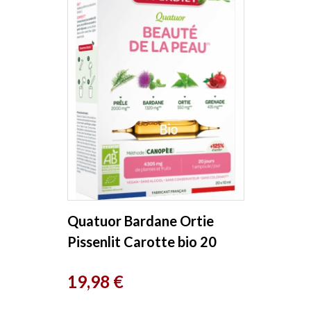
Quatuor Bardane Ortie
Pissenlit Carotte bio 20
ampoules Super Diet
Prix
19,98 €