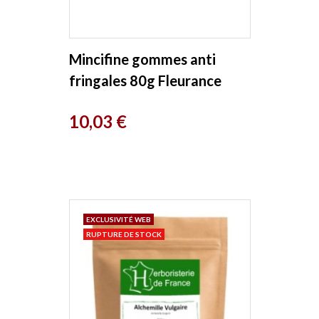
Mincifine gommes anti
fringales 80g Fleurance
Nature
Prix
10,03 €
EXCLUSIVITÉ WEB
RUPTURE DE STOCK