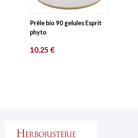
Prêle bio 90 gelules Esprit
phyto
Prix
10,25 €