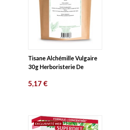
Tisane Alchémille Vulgaire
30g Herboristerie De
France
Prix
5,17 €
EXCLUSIVITÉ WEB