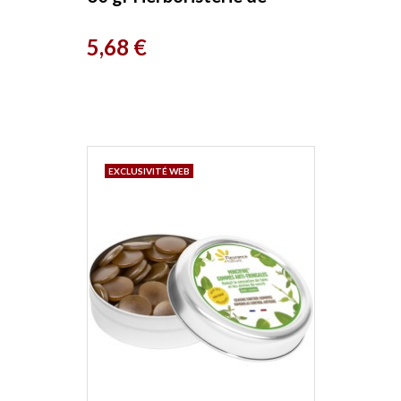
France
Prix
5,68 €
EXCLUSIVITÉ WEB