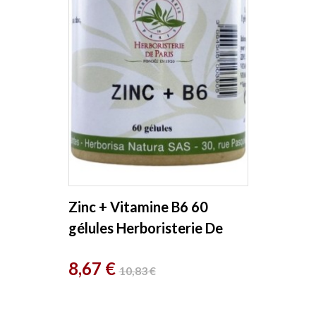
Zinc + Vitamine B6 60
gélules Herboristerie De
Paris
Prix
Prix
8,67 €
10,83 €
de
base