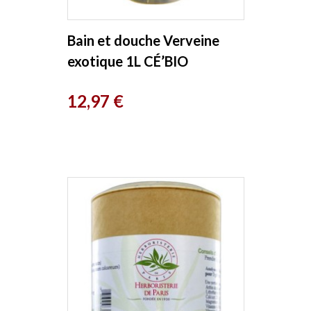
Bain et douche Verveine
exotique 1L CÉ’BIO
Prix
12,97 €