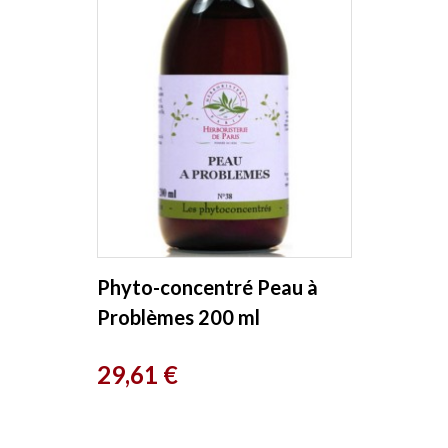
Phyto-concentré Peau à
Problèmes 200 ml
Herboristerie de Paris
Prix
29,61 €