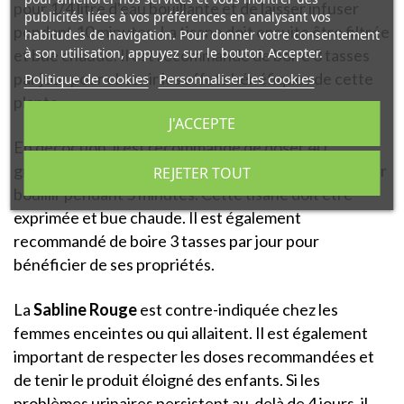
pour 1/4 litre d'eau bouillante et de laisser infuser
publicités liées à vos préférences en analysant vos
pendant 10 minutes. La tisane doit ensuite être filtrée
habitudes de navigation. Pour donner votre consentement
à son utilisation, appuyez sur le bouton Accepter.
et bue chaude. Il est recommandé de boire 3 tasses
par jour pour obtenir les effets bénéfiques de cette
Politique de cookies
Personnaliser les cookies
plante.
J'ACCEPTE
En décoction, il est recommandé de doser 40
grammes de Sabline Rouge par litre d'eau et de laisser
REJETER TOUT
bouillir pendant 5 minutes. Cette tisane doit être
exprimée et bue chaude. Il est également
recommandé de boire 3 tasses par jour pour
bénéficier de ses propriétés.
La
Sabline Rouge
est contre-indiquée chez les
femmes enceintes ou qui allaitent. Il est également
important de respecter les doses recommandées et
de tenir le produit éloigné des enfants. Si les
problèmes urinaires persistent au-delà de 4 jours, il