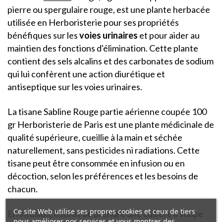
pierre ou spergulaire rouge, est une plante herbacée
utilisée en Herboristerie pour ses propriétés
bénéfiques sur les
voies urinaires
et pour aider au
maintien des fonctions d'élimination. Cette plante
contient des sels alcalins et des carbonates de sodium
qui lui confèrent une action diurétique et
antiseptique sur les voies urinaires.
La tisane Sabline Rouge partie aérienne coupée 100
gr Herboristerie de Paris est une plante médicinale de
qualité supérieure, cueillie à la main et séchée
naturellement, sans pesticides ni radiations. Cette
tisane peut être consommée en infusion ou en
décoction, selon les préférences et les besoins de
chacun.
Ce site Web utilise ses propres cookies et ceux de tiers
En infusion, il suffit de prendre une cuillère à soupe
pour améliorer nos services et vous montrer des