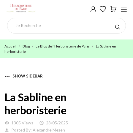
Accueil
Blog
Le Blog de l'Herboristerie de Paris
La Sabline en
herboristerie
SHOW SIDEBAR
La Sabline en
herboristerie
1305 Views
28/05/2025
visibility

Posted By:
Alexandre Mezen
person