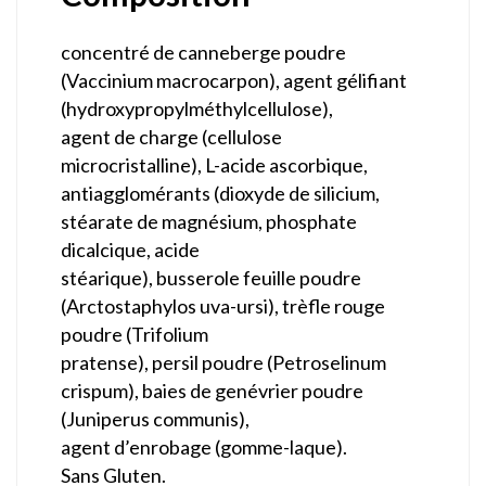
concentré de canneberge poudre
(Vaccinium macrocarpon), agent gélifiant
(hydroxypropylméthylcellulose),
agent de charge (cellulose
microcristalline), L-acide ascorbique,
antiagglomérants (dioxyde de silicium,
stéarate de magnésium, phosphate
dicalcique, acide
stéarique), busserole feuille poudre
(Arctostaphylos uva-ursi), trèfle rouge
poudre (Trifolium
pratense), persil poudre (Petroselinum
crispum), baies de genévrier poudre
(Juniperus communis),
agent d’enrobage (gomme-laque).
Sans Gluten.