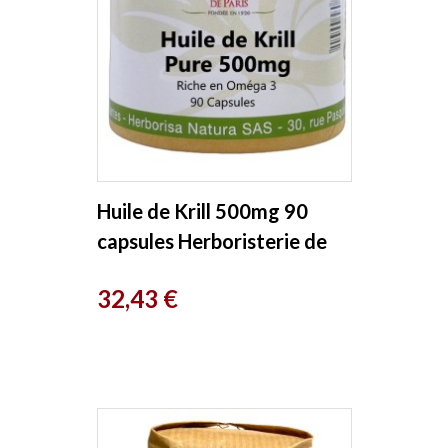
Huile de Krill 500mg 90
capsules Herboristerie de
Paris
Prix
32,43 €