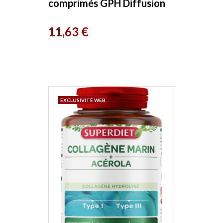
comprimés GPH Diffusion
Prix
11,63 €
EXCLUSIVITÉ WEB