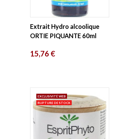
Extrait Hydro alcoolique
ORTIE PIQUANTE 60ml
Phytofrance
Prix
15,76 €
EXCLUSIVITÉ WEB
RUPTURE DE STOCK