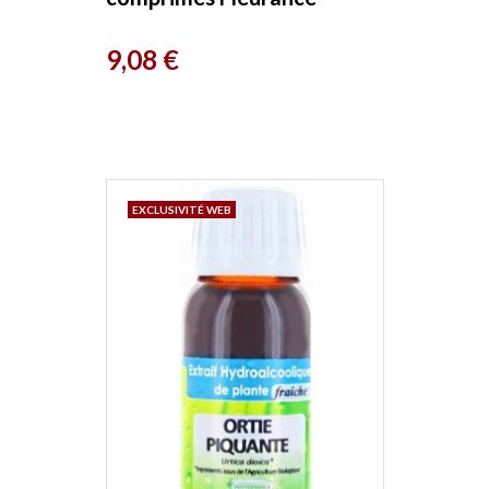
Nature
Prix
9,08 €
EXCLUSIVITÉ WEB