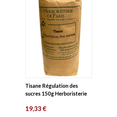
Tisane Régulation des
sucres 150g Herboristerie
de Paris
Prix
19,33 €