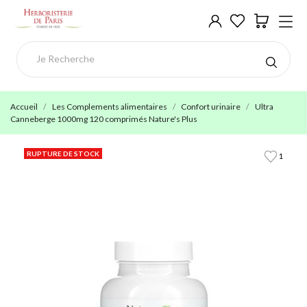
Accueil
Les Complements alimentaires
Confort urinaire
Ultra
Canneberge 1000mg 120 comprimés Nature's Plus
RUPTURE DE STOCK
1