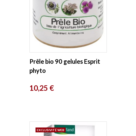
Prêle bio 90 gelules Esprit
phyto
Prix
10,25 €
EXCLUSIVITÉ WEB