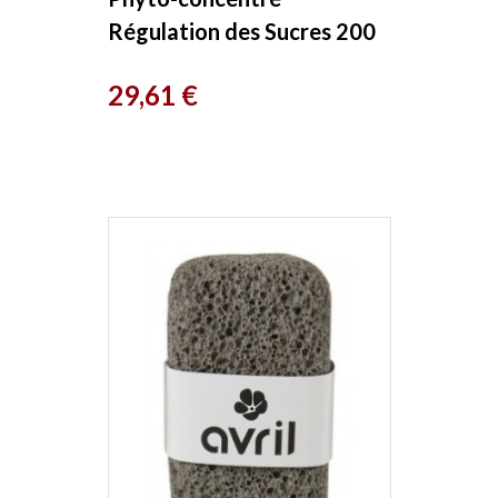
Régulation des Sucres 200
ml Herboristerie de Paris
Prix
29,61 €