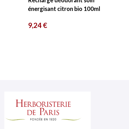
Recharge déodorant soin
énergisant citron bio 100ml
Coslys
Prix
9,24 €