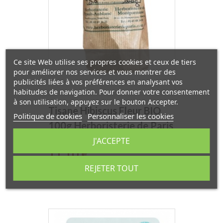
Ce site Web utilise ses propres cookies et ceux de tiers
pour améliorer nos services et vous montrer des
publicités liées à vos préférences en analysant vos
habitudes de navigation. Pour donner votre consentement
à son utilisation, appuyez sur le bouton Accepter.
Tisane Hibiscus Fleur BIO
Politique de cookies
Personnaliser les cookies
100g Herboristerie de Paris
J'ACCEPTE
Prix
11,10 €
REJETER TOUT