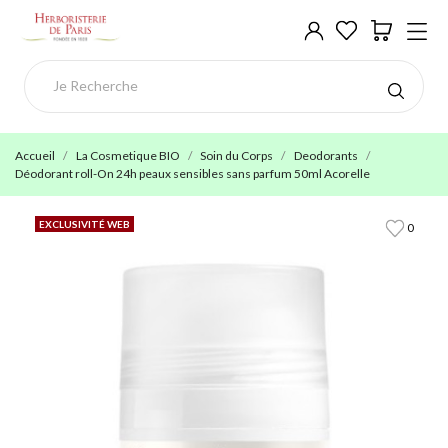
Accueil
La Cosmetique BIO
Soin du Corps
Deodorants
Déodorant roll-On 24h peaux sensibles sans parfum 50ml Acorelle
EXCLUSIVITÉ WEB
0