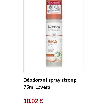
Déodorant spray strong
75ml Lavera
Prix
10,02 €