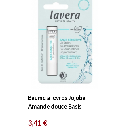
Baume à lèvres Jojoba
Amande douce Basis
Sensitiv 4.5g Lavera
Prix
3,41 €