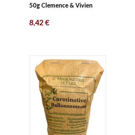
50g Clemence & Vivien
Prix
8,42 €