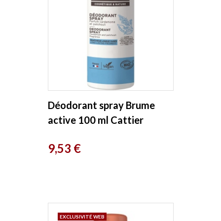
Déodorant spray Brume
active 100 ml Cattier
Prix
9,53 €
EXCLUSIVITÉ WEB