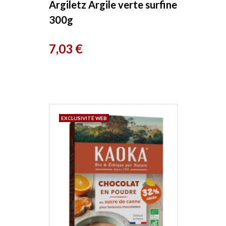
Argiletz Argile verte surfine
300g
Prix
7,03 €
EXCLUSIVITÉ WEB