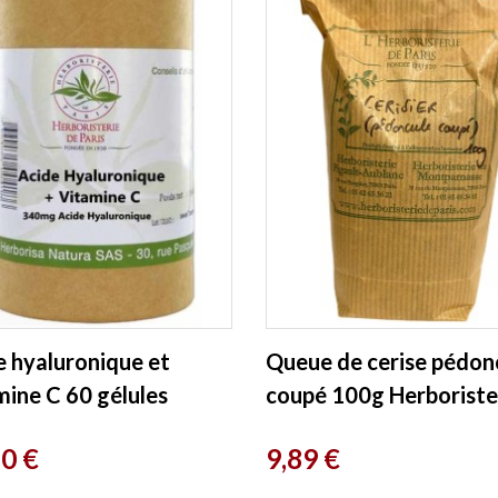
e hyaluronique et
Queue de cerise pédon
mine C 60 gélules
coupé 100g Herboriste
risterie De Paris
de Paris
Prix
70 €
9,89 €