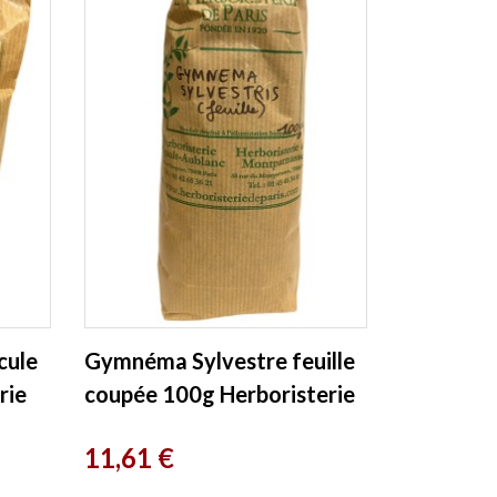
cule
Gymnéma Sylvestre feuille
rie
coupée 100g Herboristerie
de Paris
Prix
11,61 €