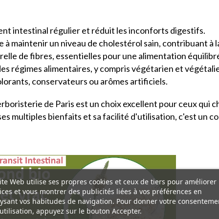
 intestinal régulier et réduit les inconforts digestifs.
 à maintenir un niveau de cholestérol sain, contribuant à l
lle de fibres, essentielles pour une alimentation équilibr
des régimes alimentaires, y compris végétarien et végétali
olorants, conservateurs ou arômes artificiels.
rboristerie de Paris est un choix excellent pour ceux qui 
es multiples bienfaits et sa facilité d'utilisation, c'est u
ite Web utilise ses propres cookies et ceux de tiers pour améliorer
ices et vous montrer des publicités liées à vos préférences en
ysant vos habitudes de navigation. Pour donner votre consenteme
utilisation, appuyez sur le bouton Accepter.