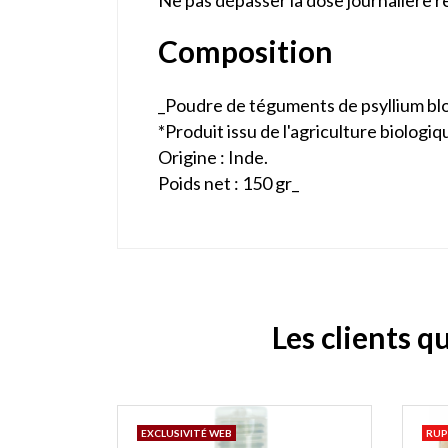
Ne pas dépasser la dose journalière
Composition
_Poudre de téguments de psyllium blo
*Produit issu de l'agriculture biologiq
Origine : Inde.
Poids net : 150 gr_
Les clients q
EXCLUSIVITÉ WEB
RUP