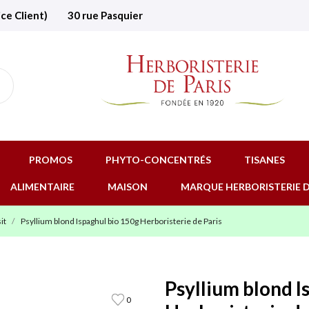
ice Client)
30 rue Pasquier
PROMOS
PHYTO-CONCENTRÉS
TISANES
ALIMENTAIRE
MAISON
MARQUE HERBORISTERIE D
it
Psyllium blond Ispaghul bio 150g Herboristerie de Paris
Psyllium blond I
0