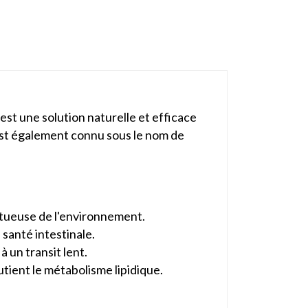
est une solution naturelle et efficace
e, est également connu sous le nom de
ectueuse de l'environnement.
 santé intestinale.
à un transit lent.
tient le métabolisme lipidique.