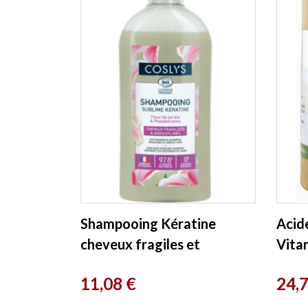
Shampooing Kératine
Acid
cheveux fragiles et
Vita
indisciplinés 250ml Coslys
Herbo
Prix
Prix
11,08 €
24,