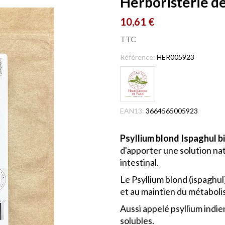
Herboristerie de
10,61 €
TTC
Référence:
HER005923
EAN13:
3664565005923
Psyllium blond Ispaghul b
d'apporter une solution natu
intestinal.
Le Psyllium blond (ispaghul
et au maintien du métabolis
Aussi appelé psyllium indie
solubles.