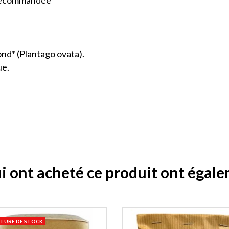
 recommandée
nd* (Plantago ovata).
ue.
ui ont acheté ce produit ont égal
TURE DE STOCK