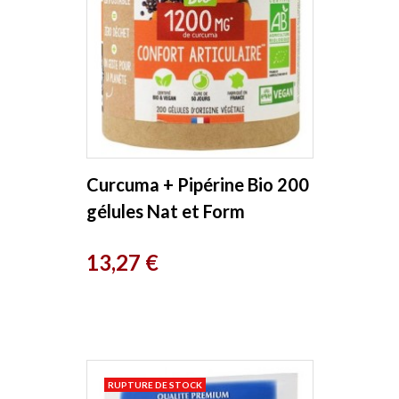
Curcuma + Pipérine Bio 200
gélules Nat et Form
Prix
13,27 €
RUPTURE DE STOCK