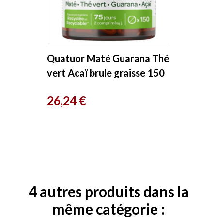
Quatuor Maté Guarana Thé
vert Acaï brule graisse 150
comprimés
Prix
26,24 €
4 autres produits dans la
même catégorie :