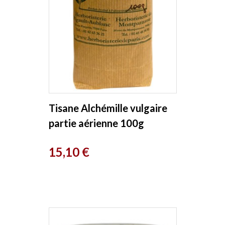
Tisane Alchémille vulgaire
partie aérienne 100g
Herboristerie de Paris
Prix
15,10 €