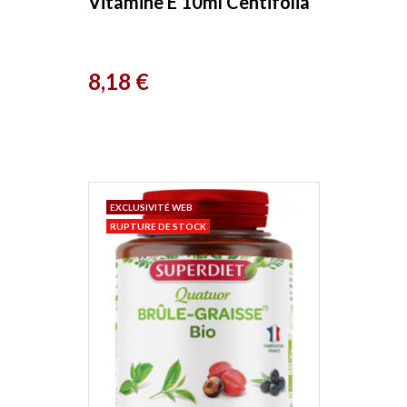
Vitamine E 10ml Centifolia
Prix
8,18 €
EXCLUSIVITÉ WEB
RUPTURE DE STOCK