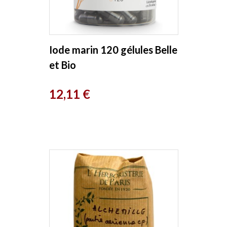
Iode marin 120 gélules Belle
et Bio
Prix
12,11 €