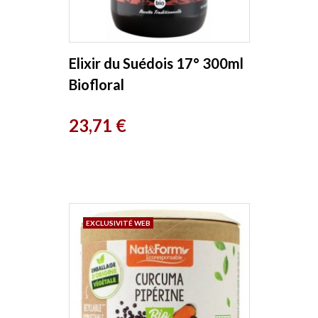
Elixir du Suédois 17° 300ml
Biofloral
Prix
23,71 €
EXCLUSIVITÉ WEB