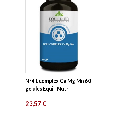
N°41 complex Ca Mg Mn 60
gélules Equi - Nutri
Prix
23,57 €