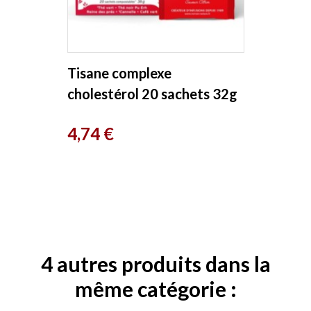
Tisane complexe
cholestérol 20 sachets 32g
Romon Nature
Prix
4,74 €
4 autres produits dans la
même catégorie :