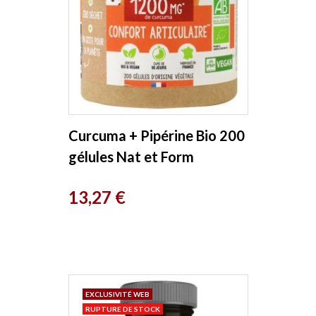
Curcuma + Pipérine Bio 200
gélules Nat et Form
Prix
13,27 €
EXCLUSIVITÉ WEB
RUPTURE DE STOCK