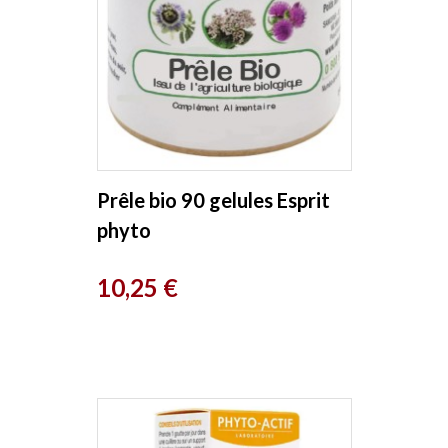
Prêle bio 90 gelules Esprit
phyto
Prix
10,25 €