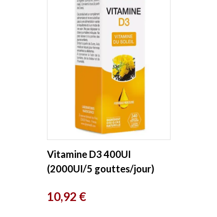
Vitamine D3 400UI
(2000UI/5 gouttes/jour)
Flacon compte gouttes
Prix
10,92 €
15ml Phyto-Actif