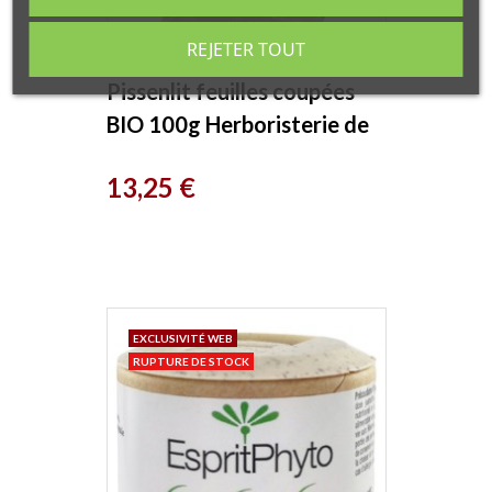
REJETER TOUT
Pissenlit feuilles coupées
BIO 100g Herboristerie de
Paris
Prix
13,25 €
EXCLUSIVITÉ WEB
RUPTURE DE STOCK