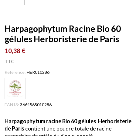
Harpagophytum Racine Bio 60
gélules Herboristerie de Paris
10,38 €
TTC
Référence:
HER010286
EAN13:
3664565010286
Harpagophytum racine Bio 60 gélules Herboristerie
de Paris
contient une poudre totale de racine
secondaire de griffe du diable, appelé