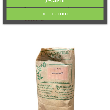
J'ACCEPTE
graisses Bio 30 comprimés
Fleurance Nature
REJETER TOUT
Prix
12,17 €