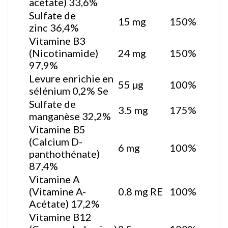
acétate) 33,6%
Sulfate de
15 mg
150%
zinc 36,4%
Vitamine B3
(Nicotinamide)
24 mg
150%
97,9%
Levure enrichie en
55 µg
100%
sélénium 0,2% Se
Sulfate de
3.5 mg
175%
manganèse 32,2%
Vitamine B5
(Calcium D-
6 mg
100%
panthothénate)
87,4%
Vitamine A
(Vitamine A-
0.8 mg RE
100%
Acétate) 17,2%
Vitamine B12