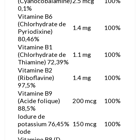
(Cyanocobalamine)
2.5 mcg
100%
0,1%
Vitamine B6
(Chlorhydrate de
1.4 mg
100%
Pyriodixine)
80,46%
Vitamine B1
(Chlorhydrate de
1.1 mg
100%
Thiamine) 72,39%
Vitamine B2
(Riboflavine)
1.4 mg
100%
97,5%
Vitamine B9
(Acide folique)
200 mcg
100%
88,5%
Iodure de
potassium 76,45%
150 mcg
100%
Iode
Vitamine B8 (D-