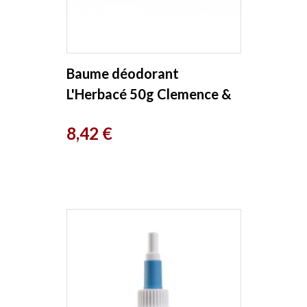
Baume déodorant
L'Herbacé 50g Clemence &
Vivien
Prix
8,42 €