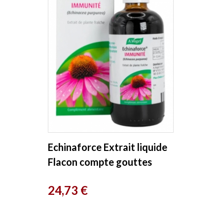
Echinaforce Extrait liquide
Flacon compte gouttes
100ml A. Vogel
Prix
24,73 €