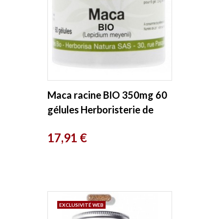
Maca racine BIO 350mg 60
gélules Herboristerie de
Paris
Prix
17,91 €
EXCLUSIVITÉ WEB