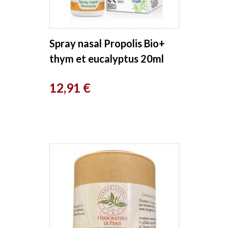
Spray nasal Propolis Bio+
thym et eucalyptus 20ml
Prix
12,91 €