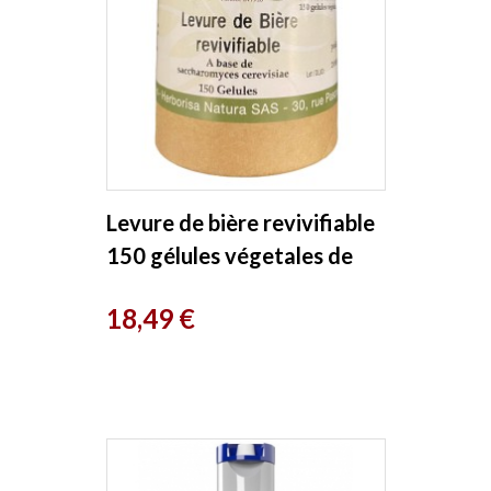
Levure de bière revivifiable
150 gélules végetales de
400 mg Herboristerie de...
Prix
18,49 €