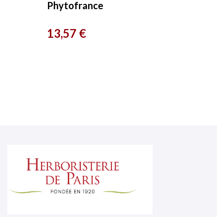
Phytofrance
Prix
13,57 €