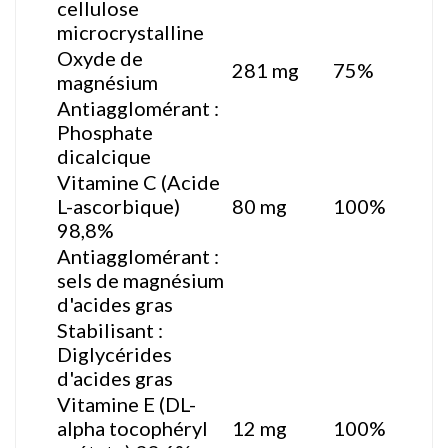
cellulose
microcrystalline
Oxyde de
281 mg
75%
magnésium
Antiagglomérant :
Phosphate
dicalcique
Vitamine C (Acide
L-ascorbique)
80 mg
100%
98,8%
Antiagglomérant :
sels de magnésium
d'acides gras
Stabilisant :
Diglycérides
d'acides gras
Vitamine E (DL-
alpha tocophéryl
12 mg
100%