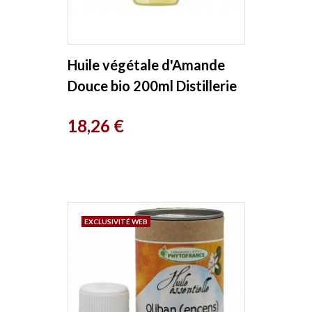
Huile végétale d'Amande
Douce bio 200ml Distillerie
Saint Hilaire
Prix
18,26 €
EXCLUSIVITÉ WEB