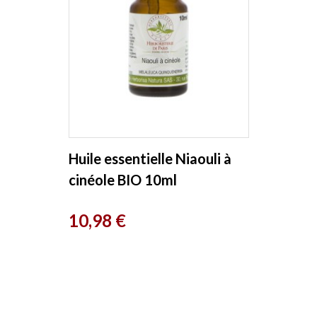
Huile essentielle Niaouli à
cinéole BIO 10ml
Herboristerie de Paris
Prix
10,98 €