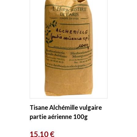
Tisane Alchémille vulgaire
partie aérienne 100g
Herboristerie de Paris
Prix
15,10 €