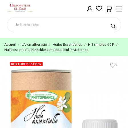
Accueil
L'Aromatherapie
Huiles Essentielles
H.E simples N à P
Huile essentielle Pistachier Lentisque 5ml Phytofrance
RUPTURE DE STOCK
0