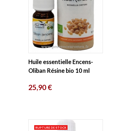
Huile essentielle Encens-
Oliban Résine bio 10 ml
Phytofrance
Prix
25,90 €
RUPTURE DE STOCK