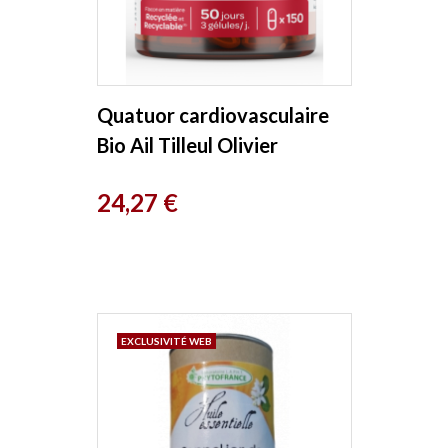
Quatuor cardiovasculaire
Bio Ail Tilleul Olivier
Aubépine 150 gélules Super
Prix
24,27 €
Diet
EXCLUSIVITÉ WEB