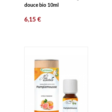
douce bio 10ml
Phytofrance
Prix
6,15 €