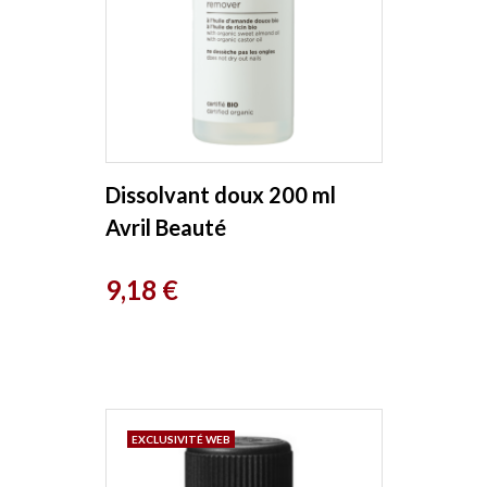
Dissolvant doux 200 ml
Avril Beauté
Prix
9,18 €
EXCLUSIVITÉ WEB