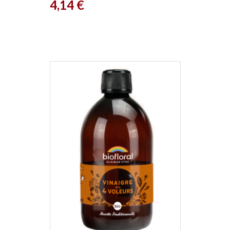
Prix
4,14 €