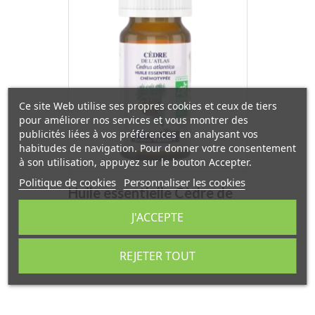
Ce site Web utilise ses propres cookies et ceux de tiers
pour améliorer nos services et vous montrer des
publicités liées à vos préférences en analysant vos
habitudes de navigation. Pour donner votre consentement
à son utilisation, appuyez sur le bouton Accepter.
Politique de cookies
Personnaliser les cookies
Huile essentielle Cèdre de
l'atlas 10ml Dr Valnet
J'ACCEPTE
Prix
5,60 €
REJETER TOUT