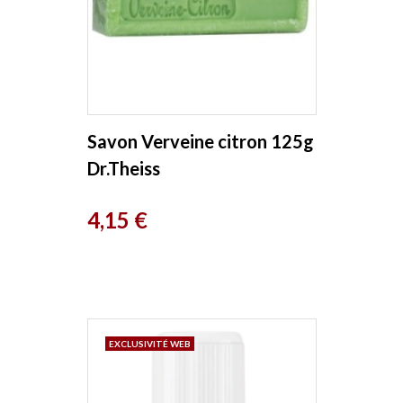
Savon Verveine citron 125g
Dr.Theiss
Prix
4,15 €
EXCLUSIVITÉ WEB