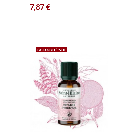
Prix
7,87 €
EXCLUSIVITÉ WEB