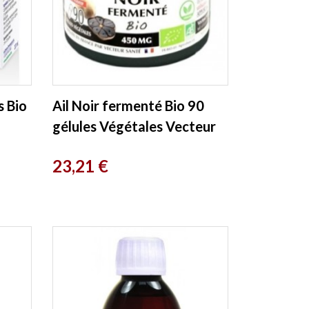
s Bio
Ail Noir fermenté Bio 90
gélules Végétales Vecteur
Sante
Prix
23,21 €