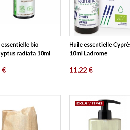
 essentielle bio
Huile essentielle Cyprè
lyptus radiata 10ml
10ml Ladrome
ame Florame
Prix
 €
11,22 €
EXCLUSIVITÉ WEB