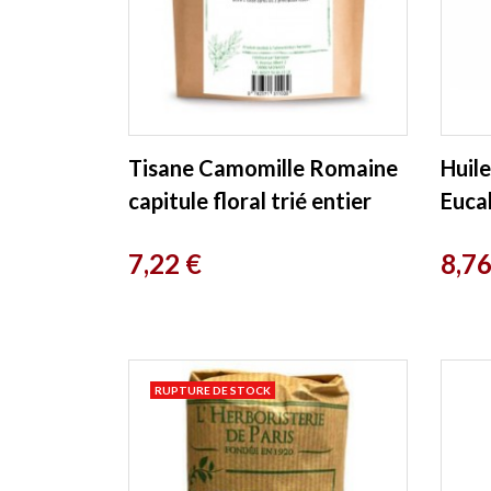
Tisane Camomille Romaine
Huile
capitule floral trié entier
Euca
30g Herboristerie De
Flor
Prix
Prix
7,22 €
8,76
France
RUPTURE DE STOCK