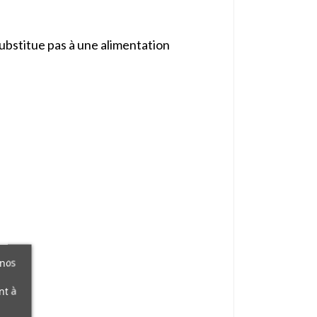
substitue pas à une alimentation
 nos
nt à