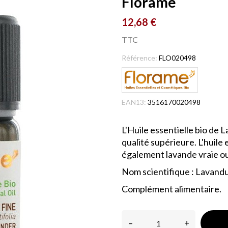
Florame
12,68 €
TTC
Référence:
FLO020498
EAN13:
3516170020498
L'Huile essentielle bio de 
qualité supérieure. L'huile
également lavande vraie ou
Nom scientifique :
Lavandul
Complément alimentaire.
–
+