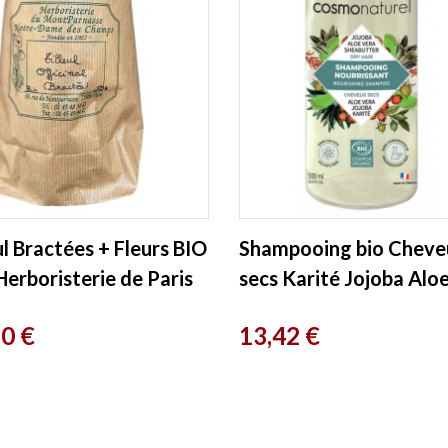
ul Bractées + Fleurs BIO
Shampooing bio Cheve
erboristerie de Paris
secs Karité Jojoba Alo
ml Cosmo Naturel
Prix
50 €
13,42 €