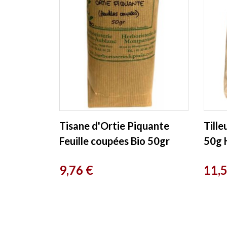
Tisane d'Ortie Piquante
Tille
Feuille coupées Bio 50gr
50g H
Herboristerie de Paris
Prix
Prix
9,76 €
11,