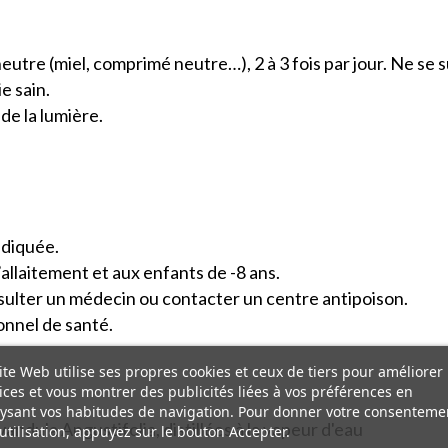
neutre (miel, comprimé neutre…), 2 à 3 fois par jour. Ne se 
e sain.
 de la lumière.
ndiquée.
allaitement et aux enfants de -8 ans.
nsulter un médecin ou contacter un centre antipoison.
onnel de santé.
ite Web utilise ses propres cookies et ceux de tiers pour améliorer
ices et vous montrer des publicités liées à vos préférences en
ysant vos habitudes de navigation. Pour donner votre consenteme
andula Angustifolia, distillées à la vapeur d'eau
utilisation, appuyez sur le bouton Accepter.