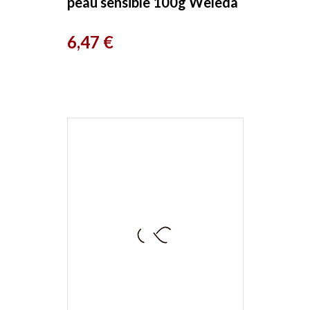
peau sensible 100g Weleda
Prix
6,47 €