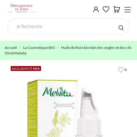
Accueil
La Cosmetique BIO
Huile de Ricin bio Soin des ongles et des cils
50 ml Melvita
EXCLUSIVITÉ WEB
0