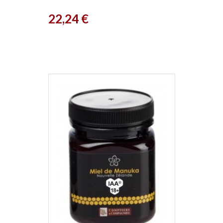
Prix
22,24 €