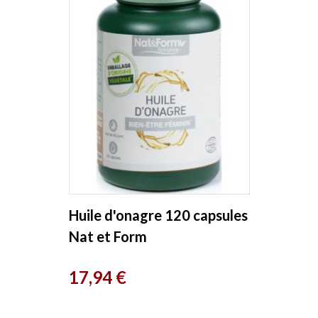
Huile d'onagre 120 capsules
Nat et Form
Prix
17,94 €