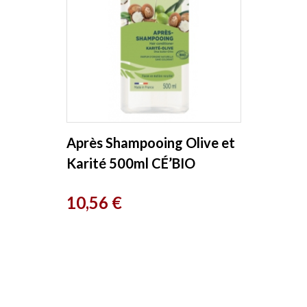
Après Shampooing Olive et
Karité 500ml CÉ’BIO
Prix
10,56 €