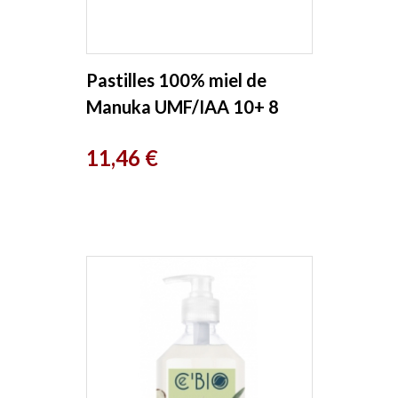
Pastilles 100% miel de
Manuka UMF/IAA 10+ 8
pastilles Comptoirs et
Prix
11,46 €
Compagnies