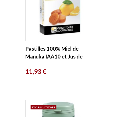
Pastilles 100% Miel de
Manuka IAA10 et Jus de
Citron 27g Comptoirs Et
Prix
11,93 €
Compagnies
EXCLUSIVITÉ WEB