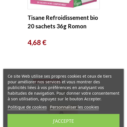
Tisane Refroidissement bio
20 sachets 36g Romon
Nature
Prix
4,68 €
Ce site Web utilise ses propres cookies et ceux de tiers
pour améliorer nos services et vous montrer des
EXCLUSIVITÉ WEB
publicités liées à vos préférences en analysant vos
habitudes de navigation. Pour donner votre consentement
à son utilisation, appuyez sur le bouton Accepter.
Politique de cookies
Personnaliser les cookies
J'ACCEPTE