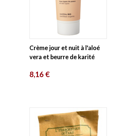
Crème jour et nuit à l'aloé
vera et beurre de karité
50ml Avril
Prix
8,16 €