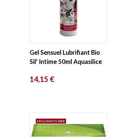
Gel Sensuel Lubrifiant Bio
Sil' Intime 50ml Aquasilice
Prix
14,15 €
EXCLUSIVITÉ WEB