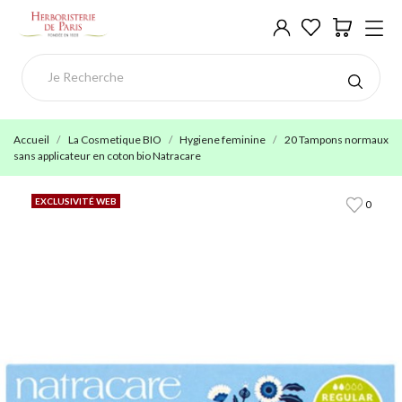
Accueil
La Cosmetique BIO
Hygiene feminine
20 Tampons normaux
sans applicateur en coton bio Natracare
EXCLUSIVITÉ WEB
0