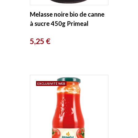
Melasse noire bio de canne
à sucre 450g Primeal
Prix
5,25 €
EXCLUSIVITÉ WEB