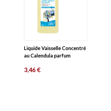
Liquide Vaisselle Concentré
au Calendula parfum
citronné 500 ml L Artisan...
Prix
3,46 €