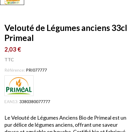
Velouté de Légumes anciens 33cl
Primeal
2,03 €
TTC
Référence:
PRI077777
EAN13:
3380380077777
Le Velouté de Légumes Anciens Bio de Primeal est un
pur délice de légumes anciens, offrant une saveur
douce et agréable en bouche. Certifié bio et fabriqué