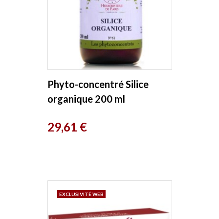
Phyto-concentré Silice
organique 200 ml
Herboristerie de Paris
Prix
29,61 €
EXCLUSIVITÉ WEB