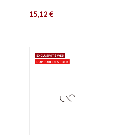
Herboristerie de Paris
Prix
15,12 €
EXCLUSIVITÉ WEB
RUPTURE DE STOCK