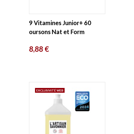
9 Vitamines Junior+ 60
oursons Nat et Form
Prix
8,88 €
EXCLUSIVITÉ WEB