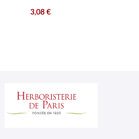
Prix
3,08 €