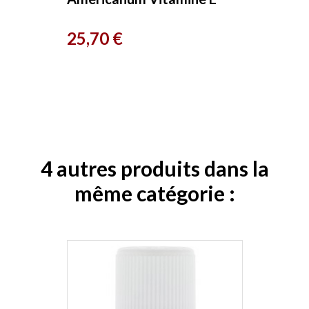
200 Gélules Herboristerie
Prix
25,70 €
de Paris
4 autres produits dans la
même catégorie :