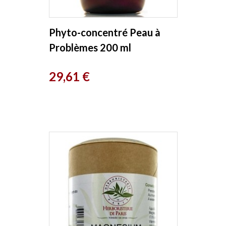
Phyto-concentré Peau à
Problèmes 200 ml
Herboristerie de Paris
Prix
29,61 €