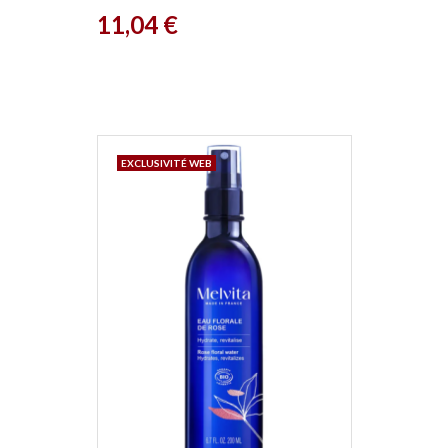
Prix
11,04 €
EXCLUSIVITÉ WEB