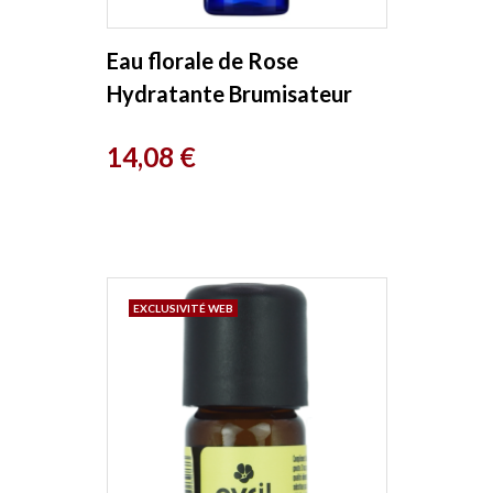
Eau florale de Rose
Hydratante Brumisateur
200ml Melvita
Prix
14,08 €
EXCLUSIVITÉ WEB