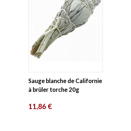
Sauge blanche de Californie
à brûler torche 20g
Herboristerie de Paris
Prix
11,86 €