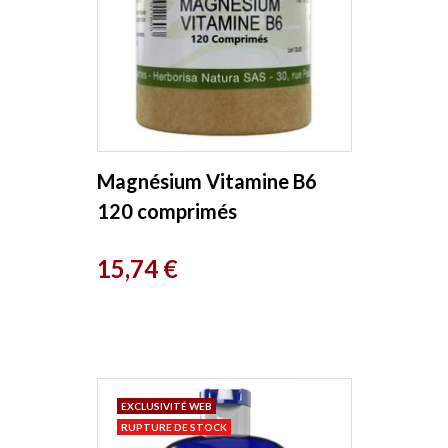
Magnésium Vitamine B6
120 comprimés
Herboristerie de Paris
Prix
15,74 €
EXCLUSIVITÉ WEB
RUPTURE DE STOCK