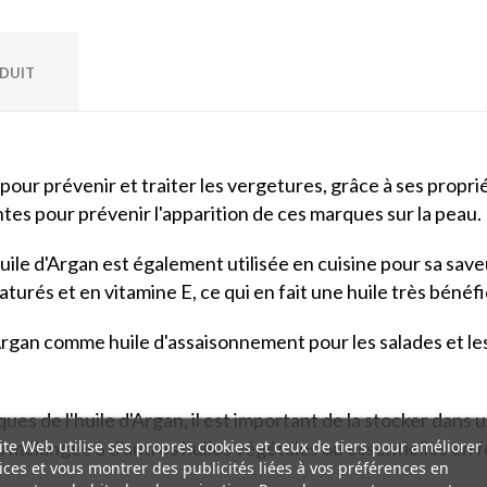
ODUIT
 pour prévenir et traiter les vergetures, grâce à ses prop
ntes pour prévenir l'apparition de ces marques sur la peau.
uile d'Argan est également utilisée en cuisine pour sa saveur
saturés et en vitamine E, ce qui en fait une huile très béné
d'Argan comme huile d'assaisonnement pour les salades et le
s de l'huile d'Argan, il est important de la stocker dans un e
ite Web utilise ses propres cookies et ceux de tiers pour améliorer
ou mélangée à d'autres huiles végétales ou essentielles en
ices et vous montrer des publicités liées à vos préférences en