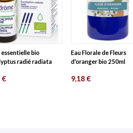
 essentielle bio
Eau Florale de Fleurs
lyptus radié radiata
d'oranger bio 250ml
 Ladrôme
Essenciagua
Prix
 €
9,18 €