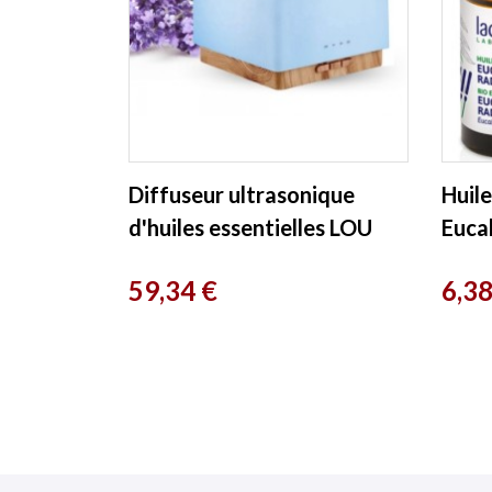
Diffuseur ultrasonique
Huile
d'huiles essentielles LOU
Euca
Esprit phyto
10ml
Prix
Prix
59,34 €
6,38