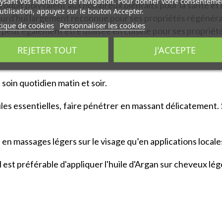
ysant vos habitudes de navigation. Pour donner votre consenteme
produit polyvalent aux nombreux bienfaits pour la santé et l
utilisation, appuyez sur le bouton Accepter.
jourd'hui largement reconnue pour ses propriétés régénéra
tique de cookies
Personnaliser les cookies
le peut également être utilisée en cuisine pour ses propriété
REJETER TOUT
J'ACCEPTE
 soin quotidien matin et soir.
es essentielles, faire pénétrer en massant délicatement. 
n en massages légers sur le visage qu’en applications locales
il est préférable d'appliquer l'huile d'Argan sur cheveux l