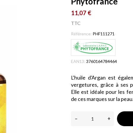
Phytofrance
11,07 €
TTC
Référence:
PHF111271
EAN13:
3760164784464
L'huile d'Argan est égale
vergetures, grâce à ses p
Elle est idéale pour les f
de ces marques sur la peau
–
+