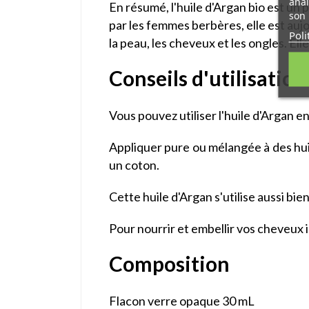
anal
En résumé, l'huile d'Argan bio est un 
son 
par les femmes berbères, elle est au
Poli
la peau, les cheveux et les ongles. El
Conseils d'utilisation
Vous pouvez utiliser l'huile d'Argan en
Appliquer pure ou mélangée à des huil
un coton.
Cette huile d'Argan s'utilise aussi bie
Pour nourrir et embellir vos cheveux 
Composition
Flacon verre opaque 30 mL