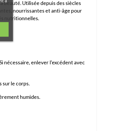
nt à
a beauté. Utilisée depuis des siècles
ntes, nourrissantes et anti-âge pour
s nutritionnelles.
Si nécessaire, enlever l'excédent avec
 sur le corps.
égèrement humides.