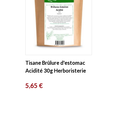
Tisane Brûlure d'estomac
Acidité 30g Herboristerie
De France
Prix
5,65 €