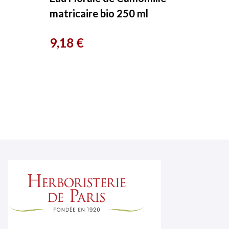
matricaire bio 250 ml
Essenciagua
Prix
9,18 €