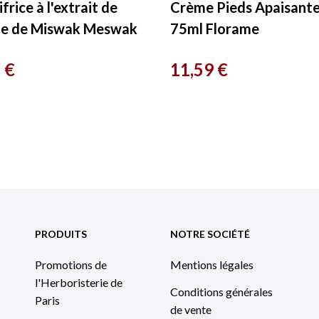
frice à l'extrait de
Crème Pieds Apaisant
te de Miswak Meswak
75ml Florame
 Oleanat
Prix
 €
11,59 €
PRODUITS
NOTRE SOCIÉTÉ
Promotions de
Mentions légales
l'Herboristerie de
Conditions générales
Paris
de vente