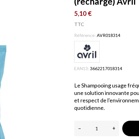
(recharge) Avril
5,10 €
TTC
Référence:
AVR018314
EAN13:
3662217018314
Le Shampooing usage fréque
une solution innovante pour
et respect de l'environneme
quotidienne.
–
+