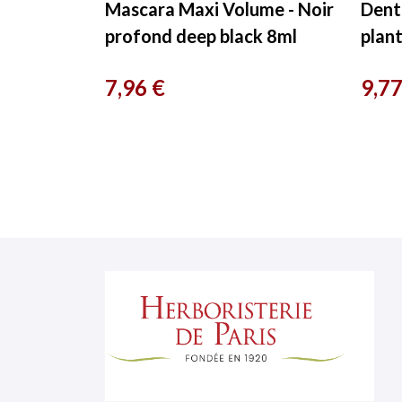
Mascara Maxi Volume - Noir
Denti
profond deep black 8ml
plan
Benecos
75ml
Prix
Prix
7,96 €
9,77