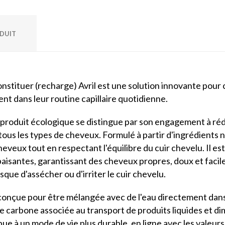
ODUIT
tituer (recharge) Avril est une solution innovante pour c
nt dans leur routine capillaire quotidienne.
produit écologique se distingue par son engagement à rédu
tous les types de cheveux. Formulé à partir d'ingrédients n
eux tout en respectant l'équilibre du cuir chevelu. Il est
aisantes, garantissant des cheveux propres, doux et facile
sque d'assécher ou d'irriter le cuir chevelu.
 conçue pour être mélangée avec de l'eau directement dan
te carbone associée au transport de produits liquides et dim
e à un mode de vie plus durable, en ligne avec les valeur