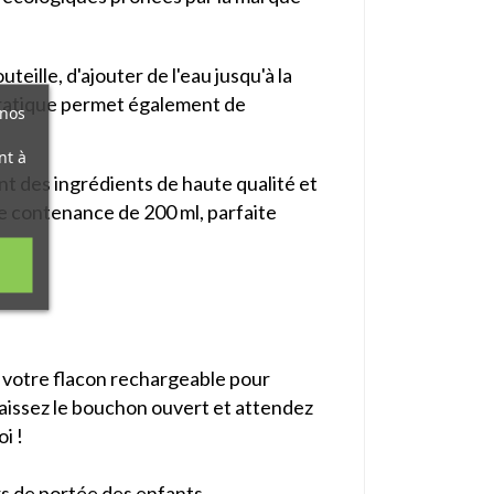
teille, d'ajouter de l'eau jusqu'à la
pratique permet également de
 nos
nt à
 des ingrédients de haute qualité et
e contenance de 200 ml, parfaite
de votre flacon rechargeable pour
Laissez le bouchon ouvert et attendez
i !
rs de portée des enfants.