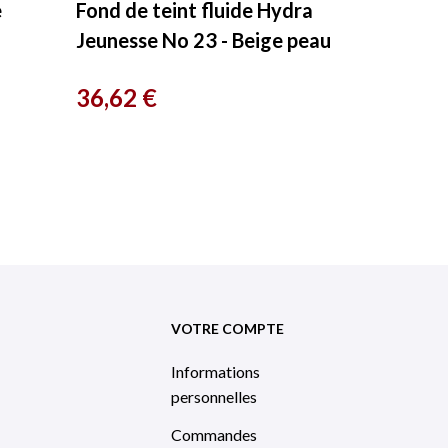
e
Fond de teint fluide Hydra
Jeunesse No 23 - Beige peau
30 ml Couleur Caramel
Prix
36,62 €
VOTRE COMPTE
Informations
personnelles
Commandes