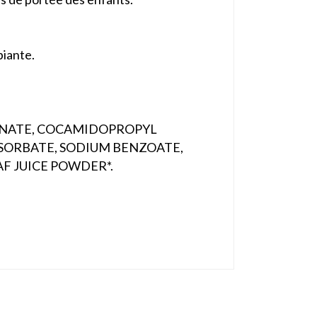
biante.
CONATE, COCAMIDOPROPYL
 SORBATE, SODIUM BENZOATE,
F JUICE POWDER*.