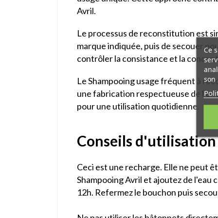
Avril.
Le processus de reconstitution est simp
marque indiquée, puis de secouer po
Ce s
contrôler la consistance et la concen
serv
anal
son 
Le Shampooing usage fréquent à reco
Poli
une fabrication respectueuse de l'en
pour une utilisation quotidienne.
Conseils d'utilisation
Ceci est une recharge. Elle ne peut êt
Shampooing Avril et ajoutez de l'eau 
12h. Refermez le bouchon puis secoue
Ne pas utiliser les bâtonnets directem