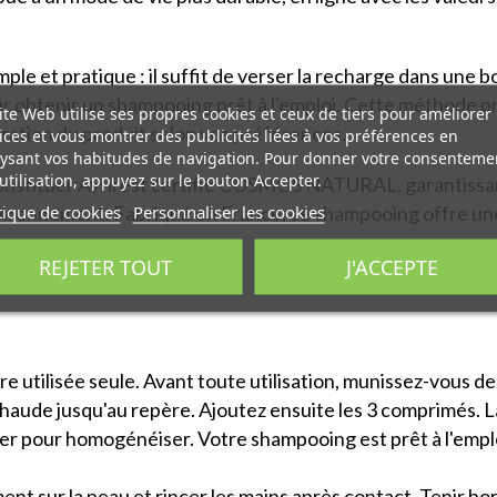
le et pratique : il suffit de verser la recharge dans une bou
ur obtenir un shampooing prêt à l'emploi. Cette méthode 
ite Web utilise ses propres cookies et ceux de tiers pour améliorer
tration du produit selon vos préférences.
ices et vous montrer des publicités liées à vos préférences en
ysant vos habitudes de navigation. Pour donner votre consenteme
utilisation, appuyez sur le bouton Accepter.
nstituer Avril est certifié COSMOS NATURAL, garantissant
tique de cookies
Personnaliser les cookies
vironnement. Fabriqué en France, ce shampooing offre un
REJETER TOUT
J'ACCEPTE
re utilisée seule. Avant toute utilisation, munissez-vous 
chaude jusqu'au repère. Ajoutez ensuite les 3 comprimés. 
r pour homogénéiser. Votre shampooing est prêt à l'emplo
ent sur la peau et rincer les mains après contact. Tenir ho