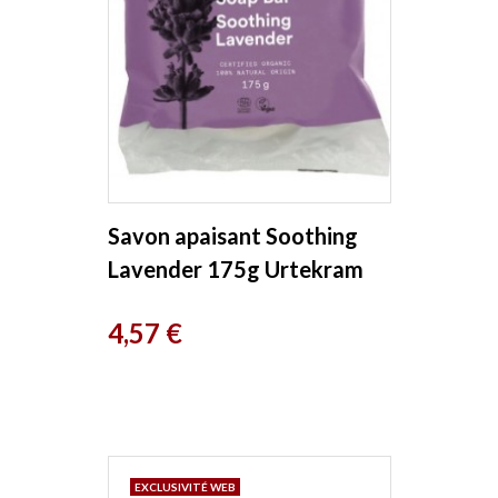
Savon apaisant Soothing
Lavender 175g Urtekram
Prix
4,57 €
EXCLUSIVITÉ WEB