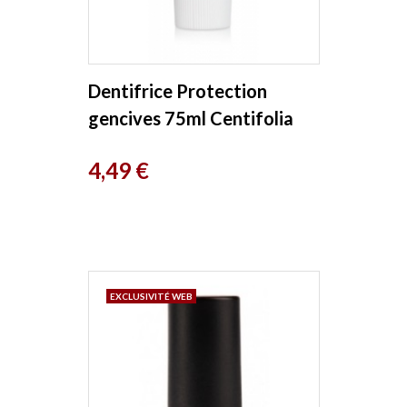
Dentifrice Protection
gencives 75ml Centifolia
Prix
4,49 €
EXCLUSIVITÉ WEB