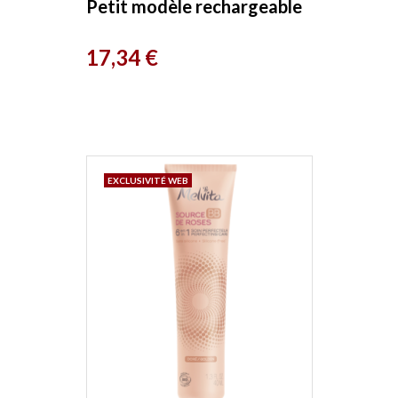
Petit modèle rechargeable
vide x1 Zao Make-up
Prix
17,34 €
EXCLUSIVITÉ WEB