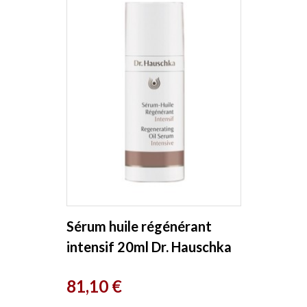
Sérum huile régénérant
intensif 20ml Dr. Hauschka
Prix
81,10 €