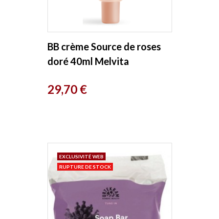
BB crème Source de roses
doré 40ml Melvita
Prix
29,70 €
EXCLUSIVITÉ WEB
RUPTURE DE STOCK