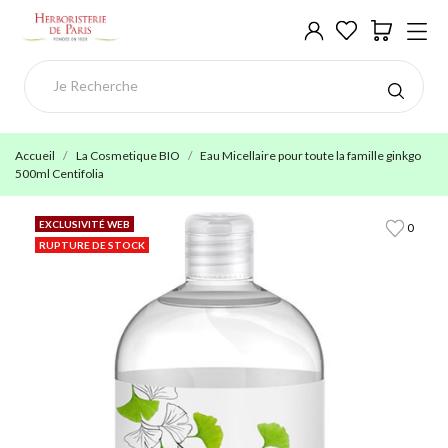
Accueil
La Cosmetique BIO
Eau Micellaire pour toute la famille ginkgo
500ml Centifolia
EXCLUSIVITÉ WEB
0
RUPTURE DE STOCK