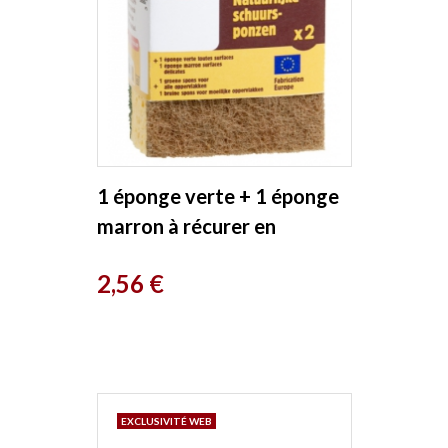
1 éponge verte + 1 éponge
marron à récurer en
matières recyclées
Prix
2,56 €
Droguerie...
EXCLUSIVITÉ WEB