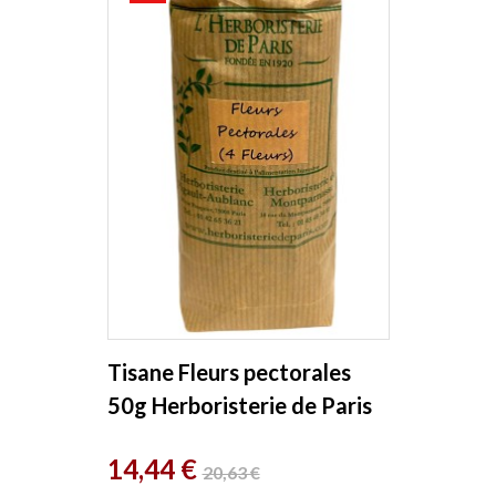
Tisane Fleurs pectorales
50g Herboristerie de Paris
Prix
Prix
14,44 €
20,63 €
de