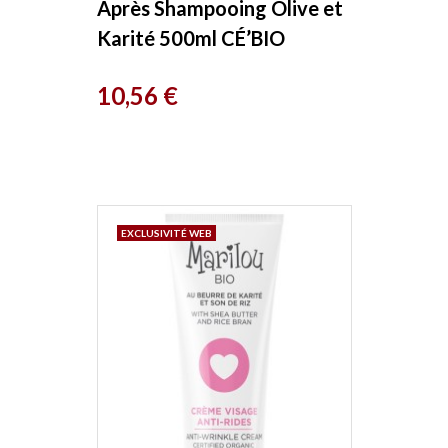
Après Shampooing Olive et
Karité 500ml CÉ’BIO
Prix
10,56 €
EXCLUSIVITÉ WEB