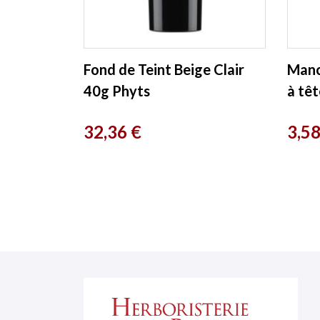
Fond de Teint Beige Clair
Manc
40g Phyts
à tê
biopl
Prix
Prix
32,36 €
3,58