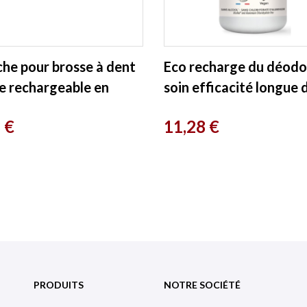
he pour brosse à dent
Eco recharge du déodo
te rechargeable en
soin efficacité longue 
astique vert Avril
100ml Acorelle
Prix
 €
11,28 €
PRODUITS
NOTRE SOCIÉTÉ