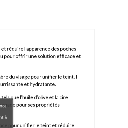
t et réduire l'apparence des poches
 pour offrir une solution efficace et
e du visage pour unifier le teint. Il
urrissante et hydratante.
s que l'huile d'olive et la cire
 grenade pour ses propriétés
 nos
nt à
ce pour unifier le teint et réduire