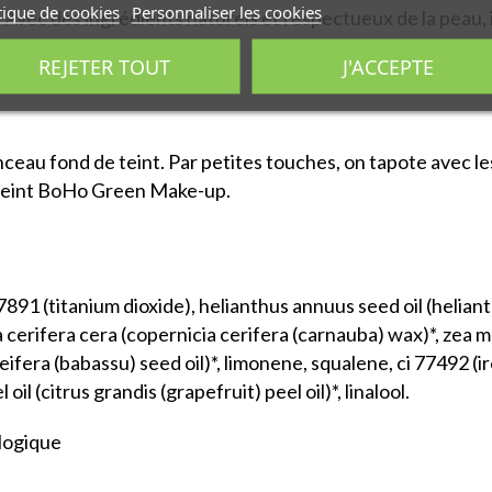
tique de cookies
Personnaliser les cookies
 Avec des ingrédients naturels et respectueux de la peau, 
limant.
REJETER TOUT
J'ACCEPTE
nceau fond de teint. Par petites touches, on tapote avec le
e teint BoHo Green Make-up.
i 77891 (titanium dioxide), helianthus annuus seed oil (helia
ia cerifera cera (copernicia cerifera (carnauba) wax)*, zea m
eifera (babassu) seed oil)*, limonene, squalene, ci 77492 (iro
oil (citrus grandis (grapefruit) peel oil)*, linalool.
ologique