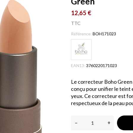
Green
12,65 €
TTC
Référence:
BOH171023
EAN13:
3760220171023
Le correcteur Boho Green 0
conçu pour unifier le teint
yeux. Ce correcteur est fo
respectueux de la peau pour
–
+