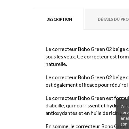
DESCRIPTION
DÉTAILS DU PR
Le correcteur Boho Green 02 beige cla
sous les yeux. Ce correcteur est form
naturelle.
Le correcteur Boho Green 02 beige clai
est également efficace pour réduire 
Le correcteur Boho Green est formulé a
d'abeille, qui nourrissent et hydrate
Ce s
serv
antioxydantes et en huile de ricin pou
anal
son 
En somme, le correcteur Boho Green 02 