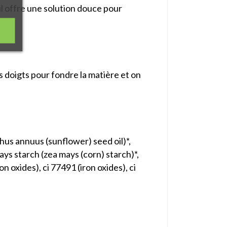
il offre une solution douce pour
s doigts pour fondre la matière et on
nthus annuus (sunflower) seed oil)*,
ays starch (zea mays (corn) starch)*,
n oxides), ci 77491 (iron oxides), ci