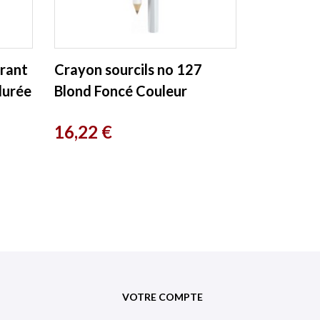
rant
Crayon sourcils no 127
durée
Blond Foncé Couleur
Caramel
Prix
16,22 €
VOTRE COMPTE