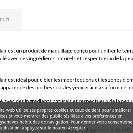
ODUIT
ir est un produit de maquillage conçu pour unifier le tein
ulé avec des ingrédients naturels et respectueux de la peau
r est idéal pour cibler les imperfections et les zones d'ombr
l'apparence des poches sous les yeux grâce à sa formule no
vec des ingrédients naturels et respectueux de la peau, tel
nt la peau. La formule est également enrichie en extrait de
ite Web utilise ses propres cookies et ceux de tiers pour améliorer
ices et vous montrer des publicités liées à vos préférences en
r ses propriétés émollientes.
ysant vos habitudes de navigation. Pour donner votre consenteme
utilisation, appuyez sur le bouton Accepter.
beige clair est un produit de maquillage naturel et effica