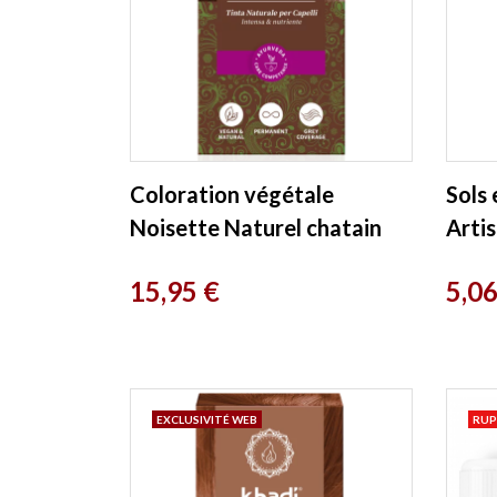
Coloration végétale
Sols 
Noisette Naturel chatain
Arti
foncé 100g Khadi
Prix
Prix
15,95 €
5,06
EXCLUSIVITÉ WEB
RUP