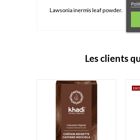
Poli
Lawsonia inermis leaf powder.
Les clients q
EXC