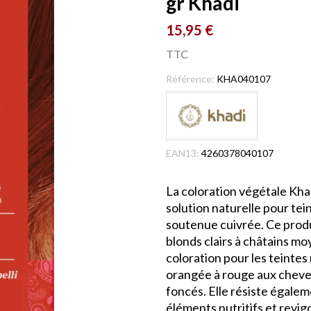
gr Khadi
15,95 €
TTC
Référence:
KHA040107
EAN13:
4260378040107
La coloration végétale Kha
solution naturelle pour te
soutenue cuivrée. Ce prod
blonds clairs à châtains mo
coloration pour les teintes
orangée à rouge aux cheveu
foncés. Elle résiste égalem
éléments nutritifs et revig