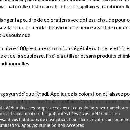
e naturelle et sûre aux teintures capillaires traditionnelle
 mélanger la poudre de coloration avec de l'eau chaude pour 
ssez-la reposer pendant environ une heure avant de rincer à
plus soutenue.
uivré 100g est une coloration végétale naturelle et sûre 
e et de la souplesse. Facile à utiliser et sans produits chim
raditionnelles.
 ayurvédique Khadi. Appliquez la coloration et laissez po
ures, appliquez une huile capillaire Khadi pour nourrir et f
ite Web utilise ses propres cookies et ceux de tiers pour améliorer
r ou Indigo pour une couverture optimale
ices et vous montrer des publicités liées à vos préférences en
ysant vos habitudes de navigation. Pour donner votre consenteme
utilisation, appuyez sur le bouton Accepter.