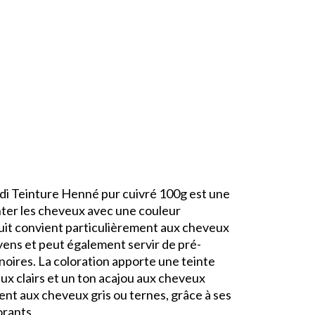
di Teinture Henné pur cuivré 100g est une
inter les cheveux avec une couleur
uit convient particulièrement aux cheveux
yens et peut également servir de pré-
 noires. La coloration apporte une teinte
x clairs et un ton acajou aux cheveux
ent aux cheveux gris ou ternes, grâce à ses
orants.