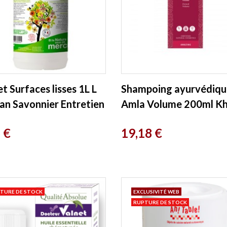
et Surfaces lisses 1L L
Shampoing ayurvédiqu
san Savonnier Entretien
Amla Volume 200ml Kh
Prix
 €
19,18 €
TURE DE STOCK
EXCLUSIVITÉ WEB
RUPTURE DE STOCK