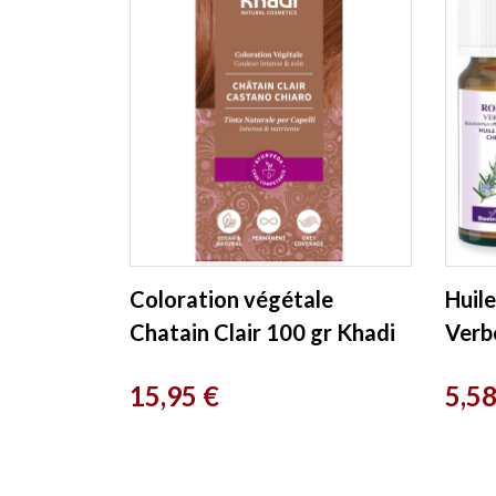
Coloration végétale
Huile
Chatain Clair 100 gr Khadi
Verb
Valn
Prix
Prix
15,95 €
5,58