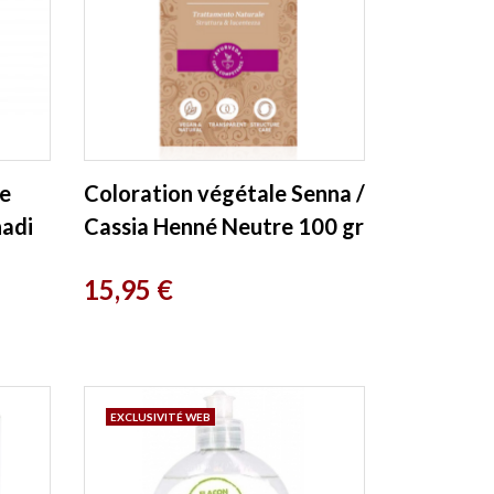
e
Coloration végétale Senna /
adi
Cassia Henné Neutre 100 gr
Khadi
Prix
15,95 €
EXCLUSIVITÉ WEB