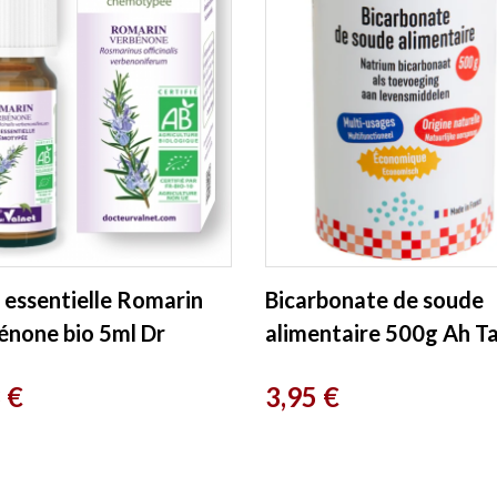
 essentielle Romarin
Bicarbonate de soude
énone bio 5ml Dr
alimentaire 500g Ah T
et
Prix
 €
3,95 €