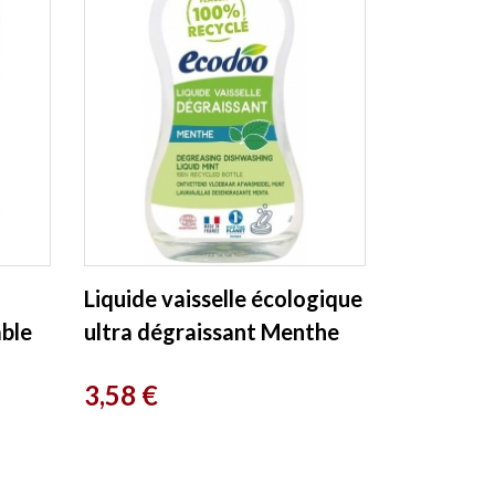
Liquide vaisselle écologique
able
ultra dégraissant Menthe
Vinaigre 500ml Ecodoo
Prix
3,58 €