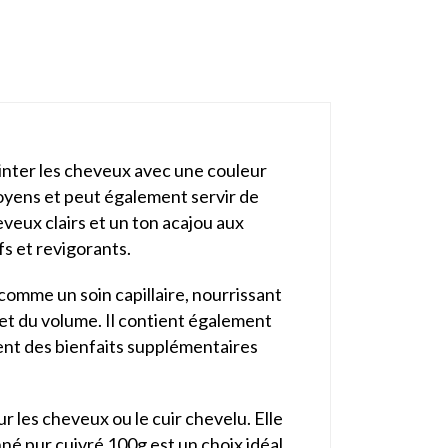
einter les cheveux avec une couleur
oyens et peut également servir de
veux clairs et un ton acajou aux
fs et revigorants.
comme un soin capillaire, nourrissant
e et du volume. Il contient également
tent des bienfaits supplémentaires
r les cheveux ou le cuir chevelu. Elle
é pur cuivré 100g est un choix idéal