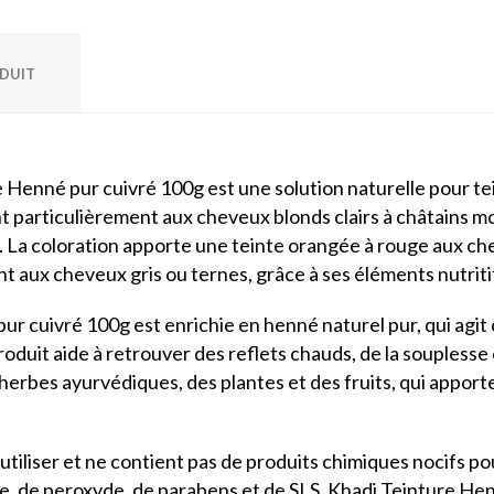
ODUIT
e Henné pur cuivré 100g est une solution naturelle pour t
t particulièrement aux cheveux blonds clairs à châtains m
s. La coloration apporte une teinte orangée à rouge aux che
t aux cheveux gris ou ternes, grâce à ses éléments nutriti
r cuivré 100g est enrichie en henné naturel pur, qui agit 
produit aide à retrouver des reflets chauds, de la soupless
 herbes ayurvédiques, des plantes et des fruits, qui appor
 utiliser et ne contient pas de produits chimiques nocifs pou
de peroxyde, de parabens et de SLS. Khadi Teinture Henn