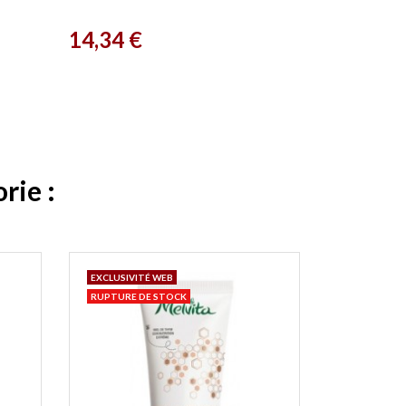
Logona
Prix
14,34 €
rie :
EXCLUSIVITÉ WEB
RUPTURE DE STOCK