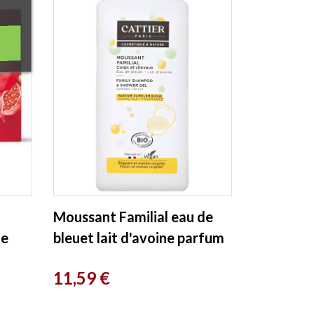
Moussant Familial eau de
de
bleuet lait d'avoine parfum
l
pamplemousse cheveux et...
Prix
11,59 €