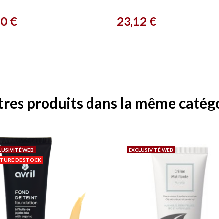
o Naturel
Prix
20 €
23,12 €
tres produits dans la même catégo
LUSIVITÉ WEB
EXCLUSIVITÉ WEB
TURE DE STOCK