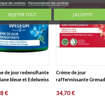
tique de cookies
Personnaliser les cookies
REJETER TOUT
J'ACCEPTE
e de jour redensifiante
Crème de jour
iane bleue et Edelweiss
raffermissante Grena
l Weleda
Peptides de Maca 40m
Prix
98 €
34,70 €
Weleda