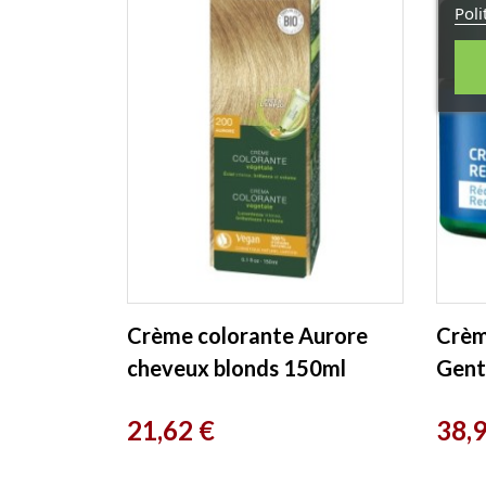
Poli
Crème colorante Aurore
Crèm
cheveux blonds 150ml
Gent
Logona
40 m
Prix
Prix
21,62 €
38,