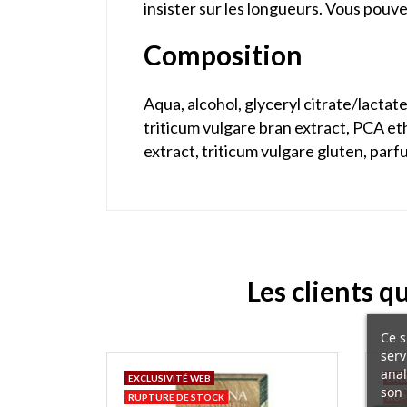
insister sur les longueurs. Vous pou
Composition
Aqua, alcohol, glyceryl citrate/lactate
triticum vulgare bran extract, PCA eth
extract, triticum vulgare gluten, parf
Les clients q
Ce s
serv
anal
EXCLUSIVITÉ WEB
EXC
son 
RUPTURE DE STOCK
RUP