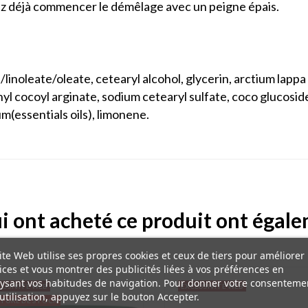
vez déjà commencer le démêlage avec un peigne épais.
/linoleate/oleate, cetearyl alcohol, glycerin, arctium lappa 
yl cocoyl arginate, sodium cetearyl sulfate, coco glucoside
um(essentials oils), limonene.
ui ont acheté ce produit ont égal
ite Web utilise ses propres cookies et ceux de tiers pour améliorer
ices et vous montrer des publicités liées à vos préférences en
ysant vos habitudes de navigation. Pour donner votre consenteme
LUSIVITÉ WEB
EXCLUSIVITÉ WEB
utilisation, appuyez sur le bouton Accepter.
TURE DE STOCK