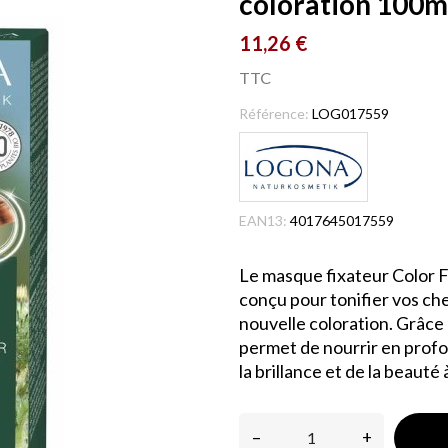
coloration 100m
11,26 €
TTC
Référence:
LOG017559
EAN13:
4017645017559
Le masque fixateur Color Fi
conçu pour tonifier vos ch
nouvelle coloration. Grâce à
permet de nourrir en profo
la brillance et de la beauté
–
+