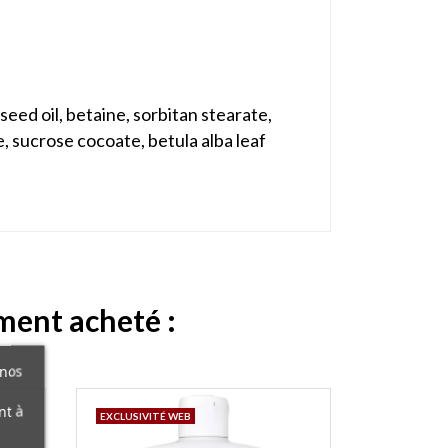
seed oil, betaine, sorbitan stearate,
, sucrose cocoate, betula alba leaf
ement acheté :
 nos
nt à
EXCLUSIVITÉ WEB