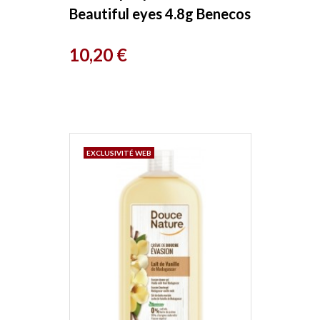
Beautiful eyes 4.8g Benecos
Prix
10,20 €
EXCLUSIVITÉ WEB