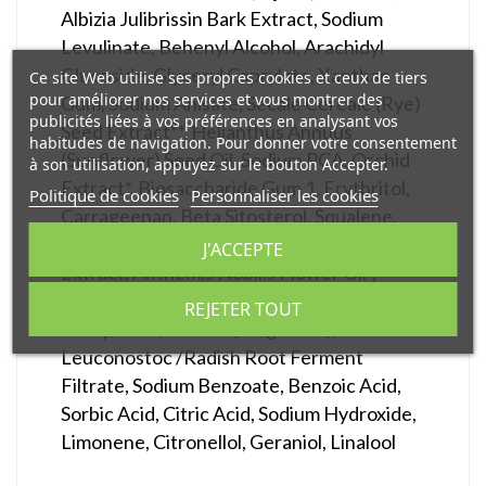
Albizia Julibrissin Bark Extract, Sodium
Levulinate, Behenyl Alcohol, Arachidyl
Glucoside, Glyceryl Caprylate, Xanthan
Ce site Web utilise ses propres cookies et ceux de tiers
pour améliorer nos services et vous montrer des
Gum, Sodium Anisate, Secale Cereale (Rye)
publicités liées à vos préférences en analysant vos
Seed Extract**, Helianthus Annuus
habitudes de navigation. Pour donner votre consentement
(Sunflower) Seed Oil, Sodium PCA, Orchid
à son utilisation, appuyez sur le bouton Accepter.
Extract*, Biosaccharide Gum 1, Erythritol,
Politique de cookies
Personnaliser les cookies
Carrageenan, Beta Sitosterol, Squalene,
Darutoside , Alkanna Tinctoria Root
J'ACCEPTE
Extract, Anthemis Nobilis Flower Oil*,
Helichrysum Italicum Flower Oil*,
REJETER TOUT
Tocopherol, Parfum (Fragrance),
Leuconostoc /Radish Root Ferment
Filtrate, Sodium Benzoate, Benzoic Acid,
Sorbic Acid, Citric Acid, Sodium Hydroxide,
Limonene, Citronellol, Geraniol, Linalool