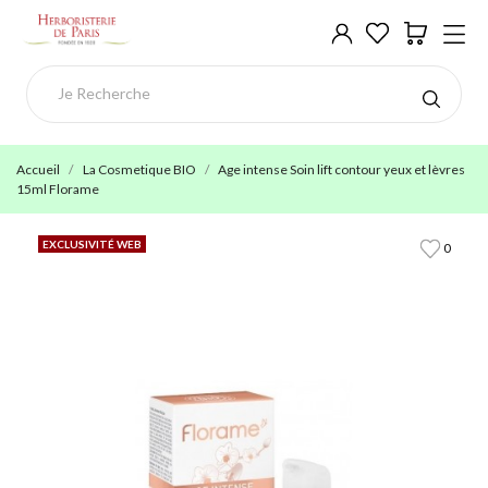
Accueil
La Cosmetique BIO
Age intense Soin lift contour yeux et lèvres
15ml Florame
EXCLUSIVITÉ WEB
0