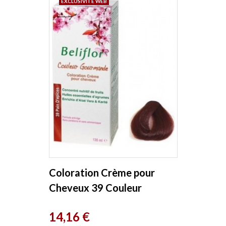
EXCLUSIVITÉ WEB
Coloration Crème pour
Cheveux 39 Couleur
Gourmande Pain d'épices
Prix
14,16 €
Beliflor