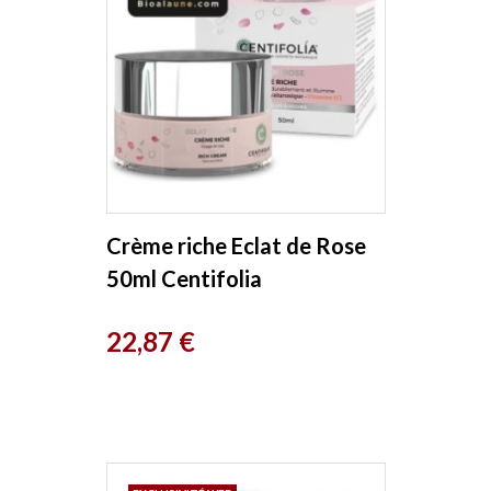
Crème riche Eclat de Rose
50ml Centifolia
Prix
22,87 €