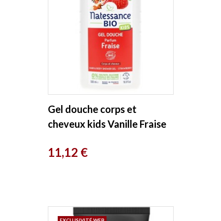
Gel douche corps et
cheveux kids Vanille Fraise
500ml Natessance
Prix
11,12 €
EXCLUSIVITÉ WEB