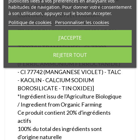
publicités liées à vos préférences en analysant vos
PALMITATE - CITRIC ACID [+/- MAY
habitudes de navigation. Pour donner votre consentement
à son utilisation, appuyez sur le bouton Accepter.
CONTAIN : CI 77891 (TITANIUM
Politique de cookies
Personnaliser les cookies
DIOXIDE) - CI 75470 (CARMINE) - CI
77492 (IRON OXIDES) - CI 77491 (IRON
J'ACCEPTE
OXIDES) - CI 77499 (IRON OXIDES) - CI
77007 (ULTRAMARINES) - CI 77288
REJETER TOUT
(CHROMIUM OXIDE GREEN) - CI 77510
(FERRIC AMMONIUM FERROCYANIDE)
- CI 77742 (MANGANESE VIOLET) - TALC
- KAOLIN - CALCIUM SODIUM
BOROSILICATE - TIN OXIDE)]
*Ingrédient issu de l'Agriculture Biologique
/ Ingredient from Organic Farming
Ce produit contient 20% d'ingrédients
actifs
100% du total des ingrédients sont
d'origine naturelle