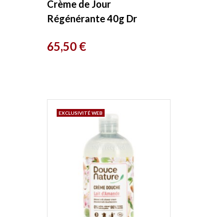
Crème de Jour
Régénérante 40g Dr
Hauschka
Prix
65,50 €
EXCLUSIVITÉ WEB