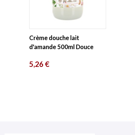
Crème douche lait
d'amande 500ml Douce
Nature
Prix
5,26 €