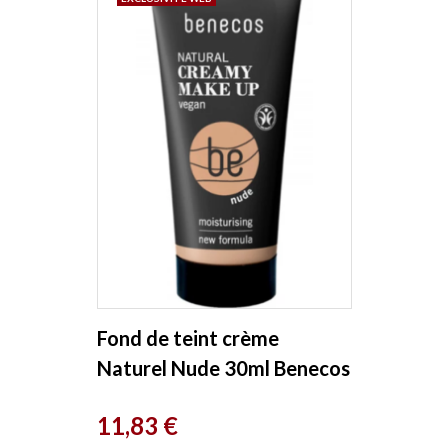
Fond de teint crème
Naturel Nude 30ml Benecos
Prix
11,83 €