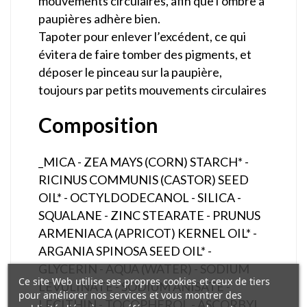
mouvements circulaires, afin que l’ombre à
paupières adhère bien.
Tapoter pour enlever l’excédent, ce qui
évitera de faire tomber des pigments, et
déposer le pinceau sur la paupière,
toujours par petits mouvements circulaires
Composition
_MICA - ZEA MAYS (CORN) STARCH* -
RICINUS COMMUNIS (CASTOR) SEED
OIL* - OCTYLDODECANOL - SILICA -
SQUALANE - ZINC STEARATE - PRUNUS
ARMENIACA (APRICOT) KERNEL OIL* -
ARGANIA SPINOSA SEED OIL* -
GLYCERIN - AQUA (WATER) - SODIUM
Ce site Web utilise ses propres cookies et ceux de tiers
LEVULINATE - SODIUM ANISATE -
pour améliorer nos services et vous montrer des
LECITHIN - TOCOPHEROL - ASCORBYL