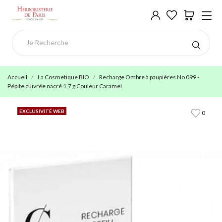
Accueil
La Cosmetique BIO
Recharge Ombre à paupières No 099 -
Pépite cuivrée nacré 1,7 g Couleur Caramel
EXCLUSIVITÉ WEB
0