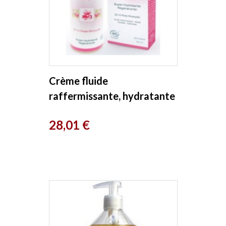
Crème fluide
raffermissante, hydratante
Rosafluida 200ml
Prix
28,01 €
Mosqueta's