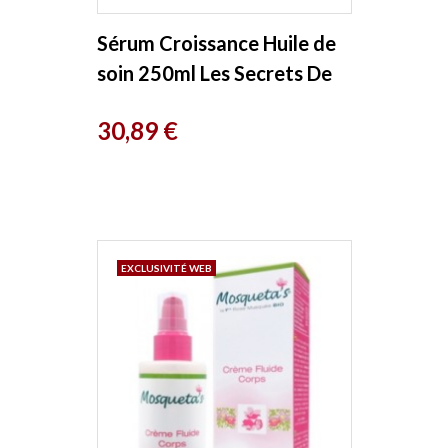
Sérum Croissance Huile de
soin 250ml Les Secrets De
Loly
Prix
30,89 €
EXCLUSIVITÉ WEB