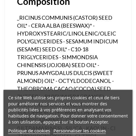
Composition
_RICINUS COMMUNIS (CASTOR) SEED
OIL* - CERA ALBA (BEESWAX)* -
HYDROXYSTEARIC/LINOLENIC/OLEIC
POLYGLYCERIDES - SESAMUM INDICUM
(SESAME) SEED OIL* - C10-18
TRIGLYCERIDES - SIMMONDSIA
CHINENSIS (JOJOBA) SEED OIL* -
PRUNUS AMYGDALUS DULCIS (SWEET
ALMOND) OIL* - OCTYLDODECANOL -
THEOBROMA CACAO (COCOA) SEED
BUTTER* - PARFUM (FRAGRANCE) -
Ce site Web utilise ses propres cookies et ceux de tiers
pour améliorer nos services et vous montrer des
STEVIA REBAUDIANA EXTRACT -
publicités liées à vos préférences en analysant vos
TOCOPHEROL [+/- MAY CONTAIN : CI
habitudes de navigation. Pour donner votre consentement
75470 (CARMINE) - CI 77007
à son utilisation, appuyez sur le bouton Accepter.
(ULTRAMARINES) - SILICA - KAOLIN - CI
Politique de cookies
Personnaliser les cookies