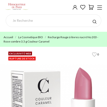
Accueil
La Cosmetique BIO
Recharge Rouge à lèvres nacré No 203 -
Rose sombre 3,5 g Couleur Caramel
EXCLUSIVITÉ WEB
0
RUPTURE DE STOCK