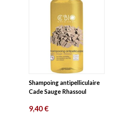
Shampoing antipelliculaire
Cade Sauge Rhassoul
500ml CÉ’BIO
Prix
9,40 €