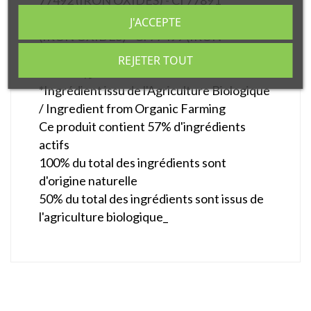
77492 (IRON OXIDES) - CI 77891
(TITANIUM DIOXIDE) - MICA - CI 77491
J'ACCEPTE
(IRON OXIDES) - CI 77499 (IRON
OXIDES) - CI 77742 (MANGANESE
REJETER TOUT
VIOLET)]
*Ingrédient issu de l'Agriculture Biologique
/ Ingredient from Organic Farming
Ce produit contient 57% d'ingrédients
actifs
100% du total des ingrédients sont
d'origine naturelle
50% du total des ingrédients sont issus de
l'agriculture biologique_