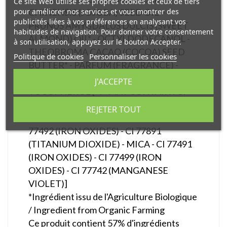
Ce site Web utilise ses propres cookies et ceux de tiers
pour améliorer nos services et vous montrer des
CHINENSIS (JOJOBA) SEED OIL* -
publicités liées à vos préférences en analysant vos
PRUNUS AMYGDALUS DULCIS (SWEET
habitudes de navigation. Pour donner votre consentement
ALMOND) OIL* - OCTYLDODECANOL -
à son utilisation, appuyez sur le bouton Accepter.
THEOBROMA CACAO (COCOA) SEED
Politique de cookies
Personnaliser les cookies
BUTTER* - PARFUM (FRAGRANCE) -
STEVIA REBAUDIANA EXTRACT -
J'ACCEPTE
TOCOPHEROL [+/- MAY CONTAIN : CI
75470 (CARMINE) - CI 77007
REJETER TOUT
(ULTRAMARINES) - SILICA - KAOLIN - CI
77492 (IRON OXIDES) - CI 77891
(TITANIUM DIOXIDE) - MICA - CI 77491
(IRON OXIDES) - CI 77499 (IRON
OXIDES) - CI 77742 (MANGANESE
VIOLET)]
*Ingrédient issu de l'Agriculture Biologique
/ Ingredient from Organic Farming
Ce produit contient 57% d'ingrédients