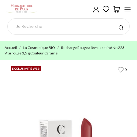
Accueil
La Cosmetique BIO
Recharge Rouge à lèvres satiné No 223 -
Vrai rouge 3,5 g Couleur Caramel
EXCLUSIVITÉ WEB
0