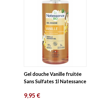
Gel douche Vanille fruitée
Sans Sulfates 1l Natessance
Prix
9,95 €