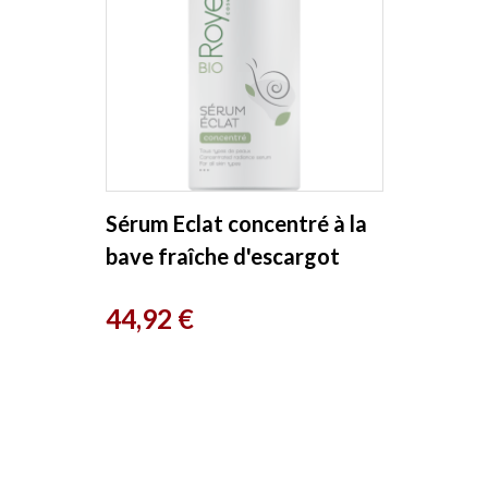
Sérum Eclat concentré à la
bave fraîche d'escargot
30ml Royer
Prix
44,92 €