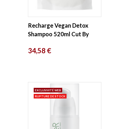
Recharge Vegan Detox
Shampoo 520ml Cut By
Fred
Prix
34,58 €
EXCLUSIVITÉ WEB
RUPTURE DE STOCK