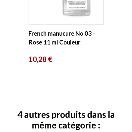
French manucure No 03 -
Rose 11 ml Couleur
Caramel
Prix
10,28 €
4 autres produits dans la
même catégorie :