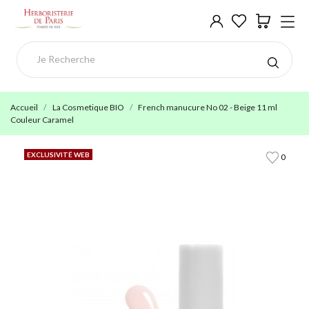
Accueil
La Cosmetique BIO
French manucure No 02 - Beige 11 ml
Couleur Caramel
EXCLUSIVITÉ WEB
0