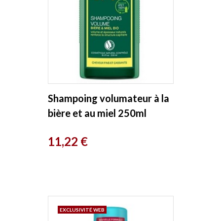
Shampoing volumateur à la
bière et au miel 250ml
Logona
Prix
11,22 €
EXCLUSIVITÉ WEB