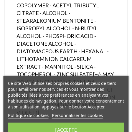
COPOLYMER - ACETYL TRIBUTYL
CITRATE - ALCOHOL -
STEARALKONIUM BENTONITE -
ISOPROPYL ALCOHOL - N-BUTYL
ALCOHOL - PHOSPHORIC ACID -
DIACETONE ALCOHOL -
DIATOMACEOUS EARTH - HEXANAL -
LITHOTAMNION CALCAREUM
EXTRACT - MANNITOL - SILICA -
TOCOPHEROL - ZINC SULFATE [+/- MAY
CONTAIN : CI 77891 (TITANIUM
Ce site Web utilise ses propres cookies et ceux de tiers
pour améliorer nos services et vous montrer des
DIOXIDE) - CI 77499 (IRON OXIDES) - CI
publicités liées à vos préférences en analysant vos
19140 (YELLOW 5 LAKE) - CI 77491 (IRON
habitudes de navigation. Pour donner votre consentement
OXIDES) - CI 77742 (MANGANESE
à son utilisation, appuyez sur le bouton Accepter.
VIOLET)]_
Politique de cookies
Personnaliser les cookies
J'ACCEPTE