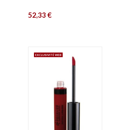
Prix
52,33 €
EXCLUSIVITÉ WEB