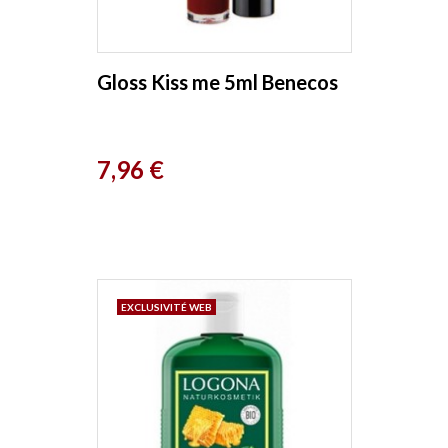
Gloss Kiss me 5ml Benecos
Prix
7,96 €
EXCLUSIVITÉ WEB