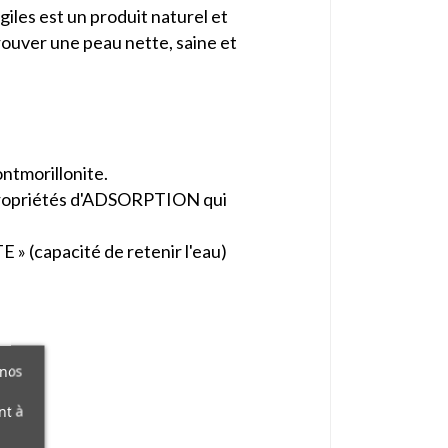
les est un produit naturel et
trouver une peau nette, saine et
ontmorillonite.
es propriétés d'ADSORPTION qui
E » (capacité de retenir l'eau)
 nos
nt à