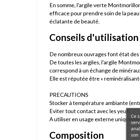
En somme, l'argile verte Montmorill
efficace pour prendre soin de la peau 
éclatante de beauté.
Conseils d'utilisation
De nombreux ouvrages font état des uti
De toutes les argiles, l'argile Montm
correspond à un échange de minérau
Elle est réputée être « reminéralisante
PRECAUTIONS
Stocker à température ambiante (entr
Eviter tout contact avec les yeux.
Ce s
A utiliser en usage externe uniqueme
serv
anal
Composition
son 