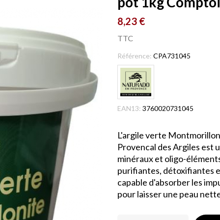
pot 1kg Comptoi
8,23 €
TTC
Référence:
CPA731045
EAN13:
3760020731045
L'argile verte Montmoril
Provencal des Argiles est u
minéraux et oligo-éléments
purifiantes, détoxifiantes e
capable d'absorber les impu
pour laisser une peau nette