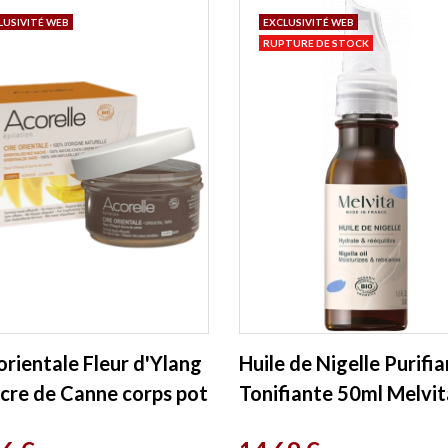
LUSIVITÉ WEB
EXCLUSIVITÉ WEB
RUPTURE DE STOCK
orientale Fleur d'Ylang
Huile de Nigelle Purifi
ucre de Canne corps pot
Tonifiante 50ml Melvit
00g Acorelle