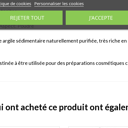
tique de cookies
Personnaliser les cookies
ntonites.
REJETER TOUT
J'ACCEPTE
rigine naturelle.
- Aspect: Poudre
e argile sédimentaire naturellement purifiée, très riche e
tinée à être utilisée pour des préparations cosmétiques
ui ont acheté ce produit ont égal