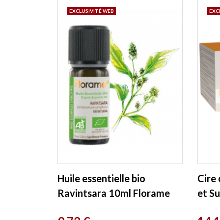
EXCLUSIVITÉ WEB
EXC
Huile essentielle bio
Cire 
Ravintsara 10ml Florame
et S
de 3