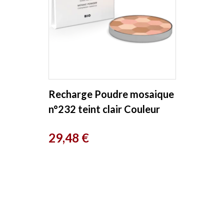
Recharge Poudre mosaique
n°232 teint clair Couleur
Caramel
Prix
29,48 €