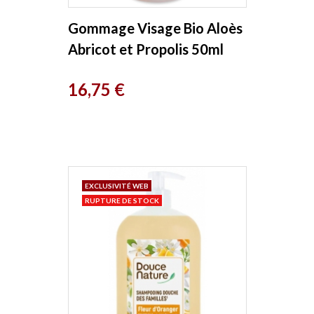
Gommage Visage Bio Aloès
Abricot et Propolis 50ml
Propolia
Prix
16,75 €
EXCLUSIVITÉ WEB
RUPTURE DE STOCK