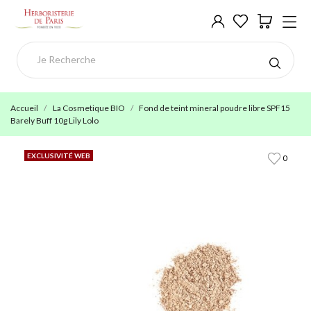
Accueil
La Cosmetique BIO
Fond de teint mineral poudre libre SPF15
Barely Buff 10g Lily Lolo
EXCLUSIVITÉ WEB
0