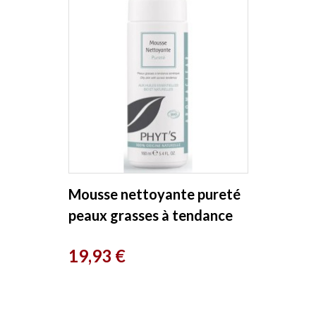
Mousse nettoyante pureté
peaux grasses à tendance
acnéique AROMACLEAR
Prix
19,93 €
160ml...