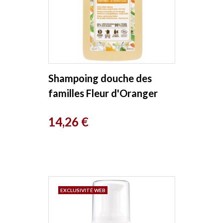
Shampoing douche des
familles Fleur d'Oranger
Méditerranée 1L Douce
Prix
14,26 €
Nature
EXCLUSIVITÉ WEB