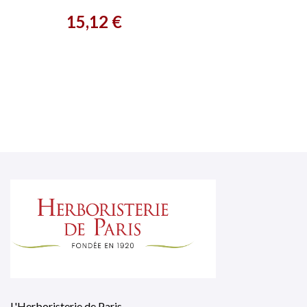
cernes 6g Phyts
Prix
15,12 €
L'Herboristerie de Paris