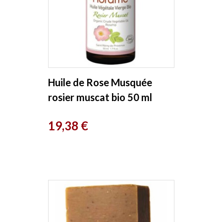
Huile de Rose Musquée
rosier muscat bio 50 ml
Florame
Prix
19,38 €