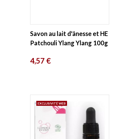
Savon au lait d'ânesse et HE
Patchouli Ylang Ylang 100g
Cosmo Naturel
Prix
4,57 €
EXCLUSIVITÉ WEB