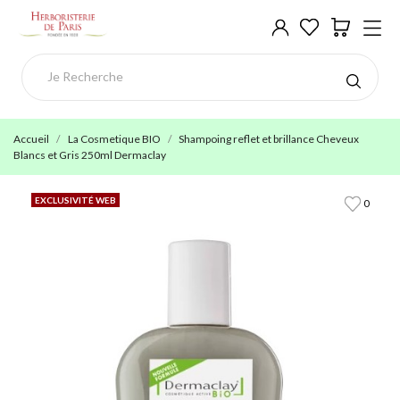
Accueil
La Cosmetique BIO
Shampoing reflet et brillance Cheveux
Blancs et Gris 250ml Dermaclay
EXCLUSIVITÉ WEB
0