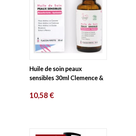
Huile de soin peaux
sensibles 30ml Clemence &
Vivien
Prix
10,58 €