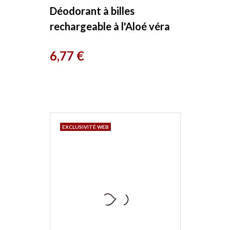
Déodorant à billes
rechargeable à l'Aloé véra
du Mexique 50ml Douce
Prix
6,77 €
Nature
EXCLUSIVITÉ WEB