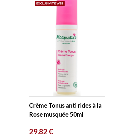
EXCLUSIVITÉ WEB
Crème Tonus anti rides à la
Rose musquée 50ml
Mosqueta's
Prix
29,82 €