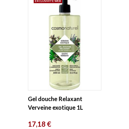
EXCLUSIVITÉ WEB
Gel douche Relaxant
Verveine exotique 1L
Cosmo Naturel
Prix
17,18 €