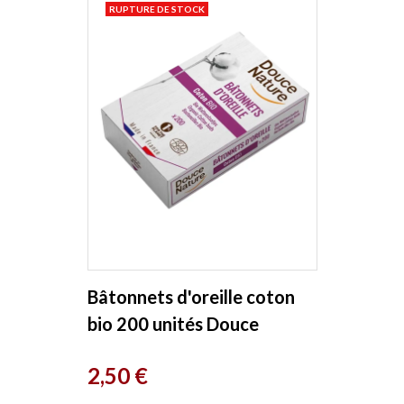
RUPTURE DE STOCK
Bâtonnets d'oreille coton
bio 200 unités Douce
Nature
Prix
2,50 €