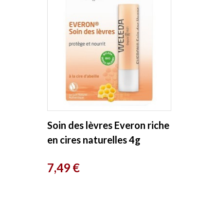
Soin des lèvres Everon riche
en cires naturelles 4g
Weleda
Prix
7,49 €