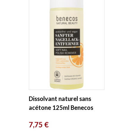
Dissolvant naturel sans
acétone 125ml Benecos
Prix
7,75 €