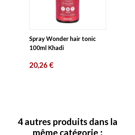
Spray Wonder hair tonic
100ml Khadi
Prix
20,26 €
4 autres produits dans la
même catégorie :