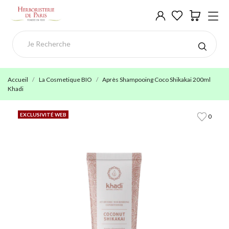
Accueil
La Cosmetique BIO
Après Shampooing Coco Shikakai 200ml
Khadi
EXCLUSIVITÉ WEB
0