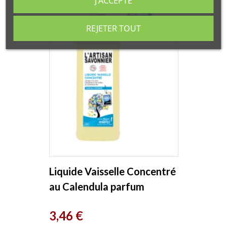
J'ACCEPTE
REJETER TOUT
Liquide Vaisselle Concentré
au Calendula parfum
citronné 500 ml L Artisan...
Prix
3,46 €