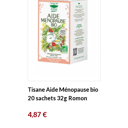
Tisane Aide Ménopause bio
20 sachets 32g Romon
Nature
Prix
4,87 €