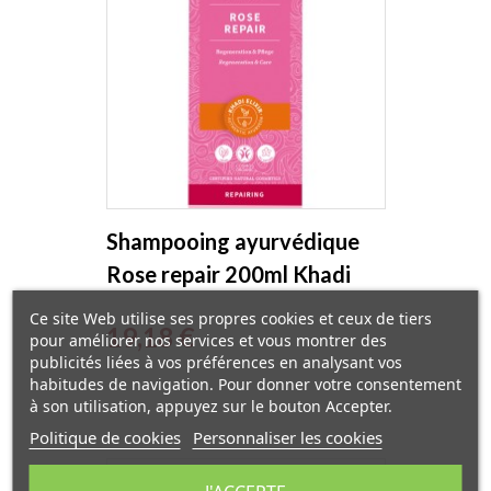
Shampooing ayurvédique
Rose repair 200ml Khadi
Ce site Web utilise ses propres cookies et ceux de tiers
Prix
19,18 €
pour améliorer nos services et vous montrer des
publicités liées à vos préférences en analysant vos
habitudes de navigation. Pour donner votre consentement
à son utilisation, appuyez sur le bouton Accepter.
Politique de cookies
Personnaliser les cookies
EXCLUSIVITÉ WEB