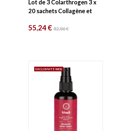
Lot de 3 Colarthrogen 3 x
20 sachets Collagène et
acide hyaluronique
Prix
Prix
55,24 €
Samopar
82,86 €
de
base
EXCLUSIVITÉ WEB