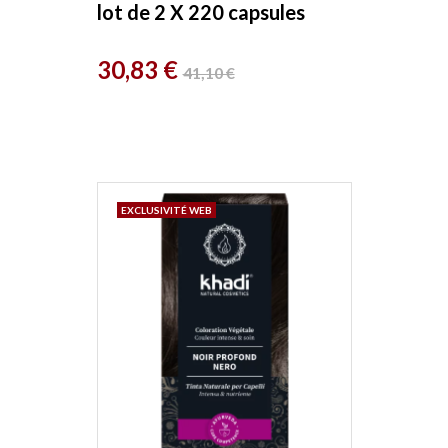
lot de 2 X 220 capsules
Herboristerie de Paris
Prix
Prix
30,83 €
41,10 €
de
base
EXCLUSIVITÉ WEB