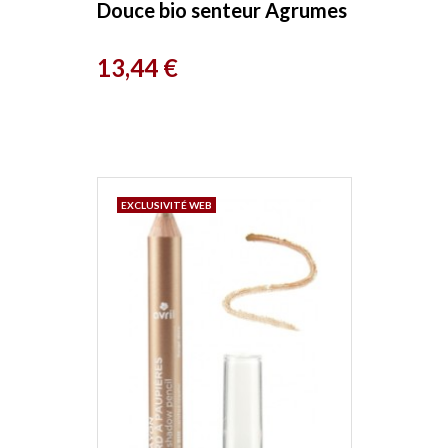
Douce bio senteur Agrumes
Emma Noel
Prix
13,44 €
EXCLUSIVITÉ WEB