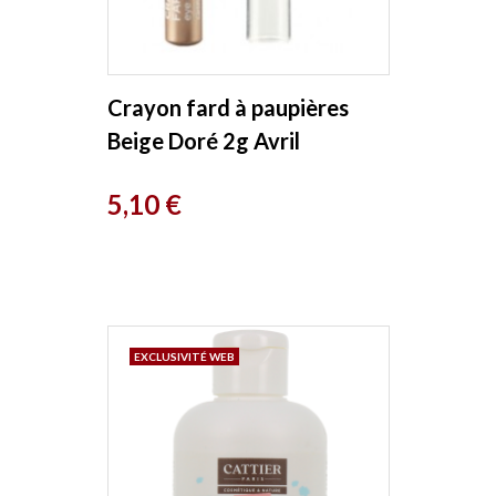
Crayon fard à paupières
Beige Doré 2g Avril
Prix
5,10 €
EXCLUSIVITÉ WEB