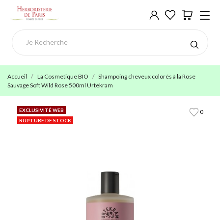
Accueil
La Cosmetique BIO
Shampoing cheveux colorés à la Rose
Sauvage Soft Wild Rose 500ml Urtekram
EXCLUSIVITÉ WEB
0
RUPTURE DE STOCK