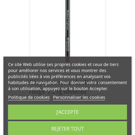
Ce site Web utilise ses propres cookies et ceux de tiers
pour améliorer nos services et vous montrer des
publicités liées à vos préférences en analysant vos
Crayon contour des lèvres
habitudes de navigation. Pour donner votre consentement
à son utilisation, appuyez sur le bouton Accepter.
rouge 1.13g Benecos
Politique de cookies
Personnaliser les cookies
Prix
4,90 €
J'ACCEPTE
REJETER TOUT