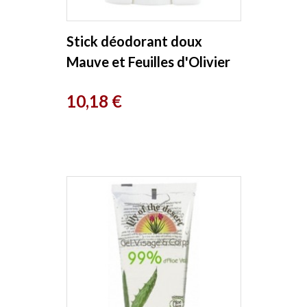
Stick déodorant doux
Mauve et Feuilles d'Olivier
50ml Eco Cosmetics
Prix
10,18 €