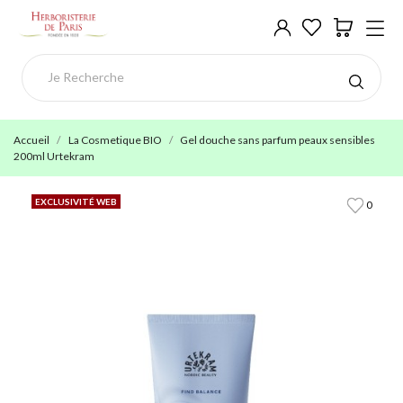
Accueil
La Cosmetique BIO
Gel douche sans parfum peaux sensibles
200ml Urtekram
EXCLUSIVITÉ WEB
0