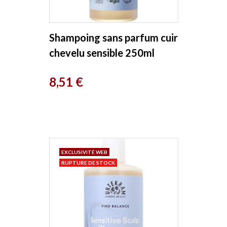
Shampoing sans parfum cuir
chevelu sensible 250ml
Urtekram
Prix
8,51 €
EXCLUSIVITÉ WEB
RUPTURE DE STOCK