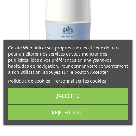
Ce site Web utilise ses propres cookies et ceux de tiers
pour améliorer nos services et vous montrer des
publicités liées à vos préférences en analysant vos
habitudes de navigation. Pour donner votre consentement
à son utilisation, appuyez sur le bouton Accepter.
Politique de cookies
Personnaliser les cookies
Déodorant roll on sans
J'ACCEPTE
parfum peaux sensibles
50ml Urtekram
Prix
REJETER TOUT
7,68 €