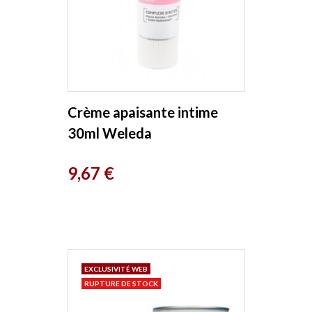
Crème apaisante intime
30ml Weleda
Prix
9,67 €
EXCLUSIVITÉ WEB
RUPTURE DE STOCK