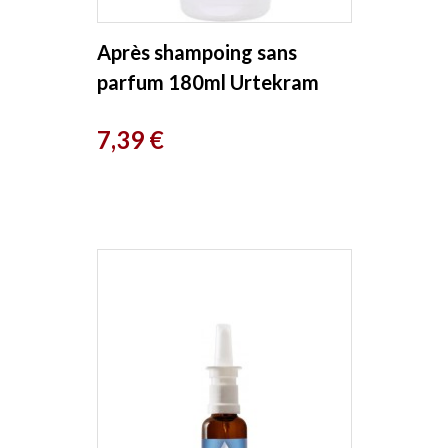
Après shampoing sans
parfum 180ml Urtekram
Prix
7,39 €