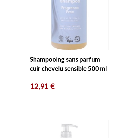
Shampooing sans parfum
cuir chevelu sensible 500 ml
Urtekram
Prix
12,91 €