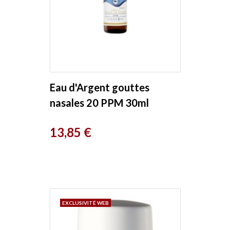
Eau d'Argent gouttes
nasales 20 PPM 30ml
Catalyons
Prix
13,85 €
EXCLUSIVITÉ WEB