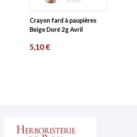
Crayon fard à paupières
Beige Doré 2g Avril
Prix
5,10 €