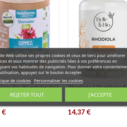
ite Web utilise ses propres cookies et ceux de tiers pour améliorer
ices et vous montrer des publicités liées à vos préférences en
ysant vos habitudes de navigation. Pour donner votre consenteme
utilisation, appuyez sur le bouton Accepter.
tique de cookies
Personnaliser les cookies
iane Bio 90 gélules Nat
Rhodiola 120 gélules B
REJETER TOUT
J'ACCEPTE
orm
et Bio
Prix
 €
14,37 €