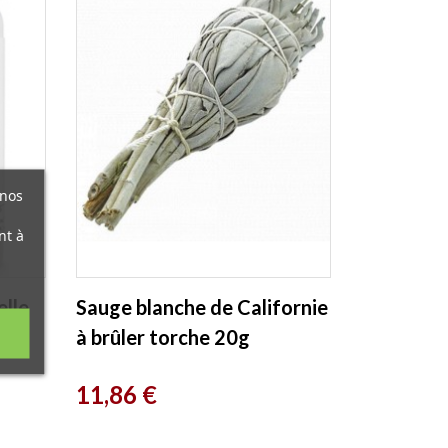
 nos
nt à
elle
Sauge blanche de Californie
à brûler torche 20g
Herboristerie de Paris
Prix
11,86 €