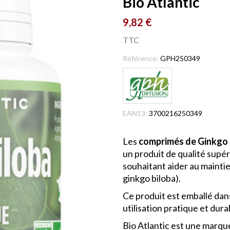
Bio Atlantic
9,82 €
TTC
Référence:
GPH250349
EAN13:
3700216250349
Les
comprimés de Ginkgo 
un produit de qualité supé
souhaitant aider au maintien
ginkgo biloba).
Ce produit est emballé da
utilisation pratique et dura
Bio Atlantic est une marqu