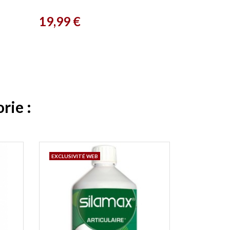
Paris
Prix
19,99 €
rie :
EXCLUSIVITÉ WEB