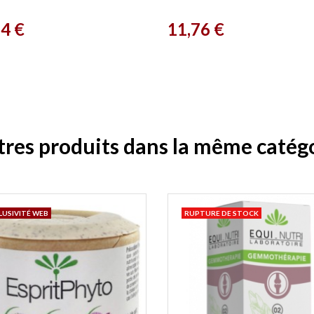
risterie de Paris
Prix
74 €
11,76 €
tres produits dans la même catégo
LUSIVITÉ WEB
RUPTURE DE STOCK