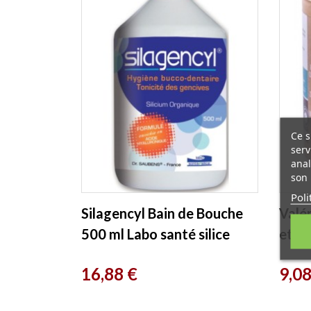
Ce s
serv
anal
son 
Poli
Silagencyl Bain de Bouche
Valér
500 ml Labo santé silice
et F
Prix
Prix
16,88 €
9,08