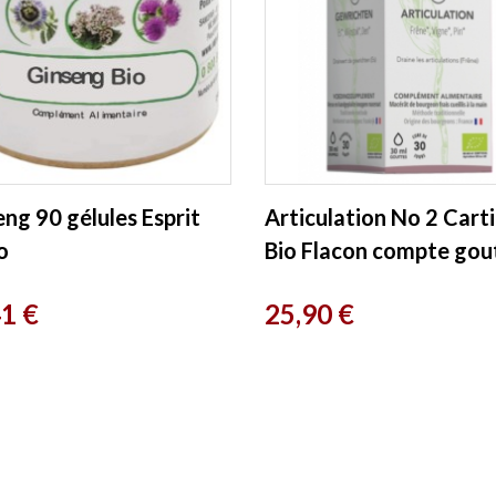
ng 90 gélules Esprit
Articulation No 2 Carti
o
Bio Flacon compte gou
30ml Equi - Nutri
Prix
41 €
25,90 €