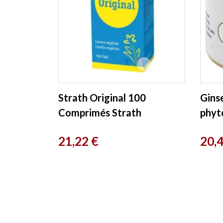
Strath Original 100
Ginse
Comprimés Strath
phyt
Prix
Prix
21,22 €
20,